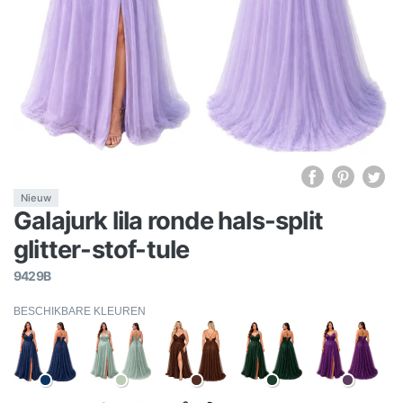
Nieuw
Galajurk lila ronde hals-split
glitter-stof-tule
9429B
BESCHIKBARE KLEUREN