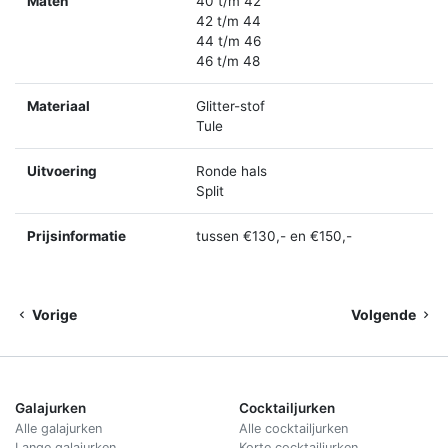
Maten
40 t/m 42
42 t/m 44
44 t/m 46
46 t/m 48
Materiaal
Glitter-stof
Tule
Uitvoering
Ronde hals
Split
Prijsinformatie
tussen €130,- en €150,-
Vorige
Volgende
Galajurken
Cocktailjurken
Alle galajurken
Alle cocktailjurken
Lange galajurken
Korte cocktailjurken