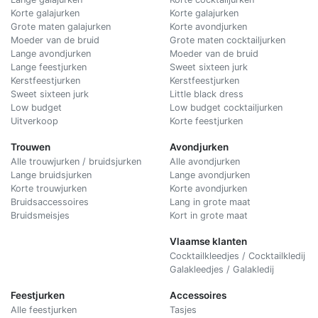
Korte galajurken
Korte galajurken
Grote maten galajurken
Korte avondjurken
Moeder van de bruid
Grote maten cocktailjurken
Lange avondjurken
Moeder van de bruid
Lange feestjurken
Sweet sixteen jurk
Kerstfeestjurken
Kerstfeestjurken
Sweet sixteen jurk
Little black dress
Low budget
Low budget cocktailjurken
Uitverkoop
Korte feestjurken
Trouwen
Avondjurken
Alle trouwjurken / bruidsjurken
Alle avondjurken
Lange bruidsjurken
Lange avondjurken
Korte trouwjurken
Korte avondjurken
Bruidsaccessoires
Lang in grote maat
Bruidsmeisjes
Kort in grote maat
Vlaamse klanten
Cocktailkleedjes / Cocktailkledij
Galakleedjes / Galakledij
Feestjurken
Accessoires
Alle feestjurken
Tasjes