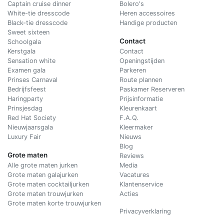
Captain cruise dinner
Bolero's
White-tie dresscode
Heren accessoires
Black-tie dresscode
Handige producten
Sweet sixteen
Contact
Schoolgala
Kerstgala
C
ontact
Sensation white
Openingstijden
Examen gala
Parkeren
Prinses Carnaval
Route plannen
Bedrijfsfeest
Paskamer Reserveren
Haringparty
Prijsinformatie
Prinsjesdag
Kleurenkaart
Red Hat Society
F.A.Q.
Nieuwjaarsgala
Kleermaker
Luxury Fair
Nieuws
Blog
Grote maten
Reviews
Alle grote maten jurken
Media
Grote maten galajurken
Vacatures
Grote maten cocktailjurken
Klantenservice
Grote maten trouwjurken
Acties
Grote maten korte trouwjurken
Privacyverklaring