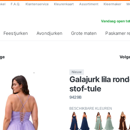
nkel
F.A.Q.
Klantenservice
Kleurenkaart
Assortiment
Kleermaker
M
Vandaag open tot
Feestjurken
Avondjurken
Grote maten
Paskamer r
ge
Volg
Nieuw
Galajurk lila rond
stof-tule
9429B
BESCHIKBARE KLEUREN