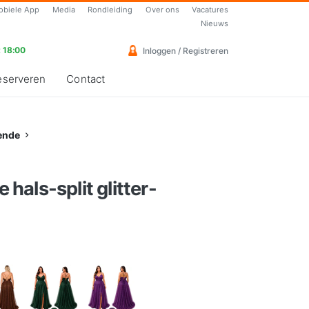
obiele App
Media
Rondleiding
Over ons
Vacatures
Nieuws
 18:00
Inloggen / Registreren
eserveren
Contact
ende
e hals-split glitter-