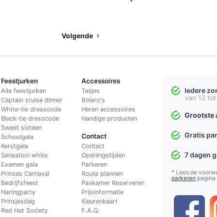
Volgende
Feestjurken
Accessoires
Iedere z
Alle feestjurken
Tasjes
van 12 tot
Captain cruise dinner
Bolero's
White-tie dresscode
Heren accessoires
Grootste 
Black-tie dresscode
Handige producten
Sweet sixteen
Gratis pa
Contact
Schoolgala
Kerstgala
C
ontact
7 dagen 
Sensation white
Openingstijden
Examen gala
Parkeren
* Lees de voorw
Prinses Carnaval
Route plannen
parkeren
pagina
Bedrijfsfeest
Paskamer Reserveren
Haringparty
Prijsinformatie
Prinsjesdag
Kleurenkaart
Red Hat Society
F.A.Q.