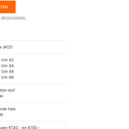
ETEN
r de procedure.
la (#22)
 t/m 42
 t/m 44
 t/m 46
 t/m 48
itter-stof
le
nde hals
it
ssen €130,- en €150,-