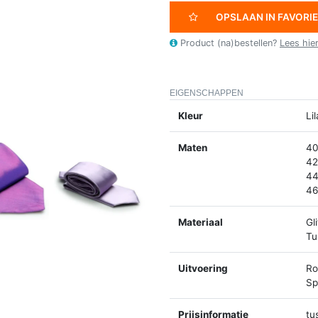
OPSLAAN IN FAVORI
Product (na)bestellen?
Lees hie
EIGENSCHAPPEN
Kleur
Li
Maten
40
42
44
46
Materiaal
Gl
Tu
Uitvoering
Ro
Spl
Prijsinformatie
tu