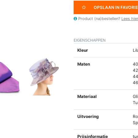
OPSLAAN IN FAVORI
Product (na)bestellen?
Lees hie
EIGENSCHAPPEN
Kleur
Li
Maten
40
42
44
46
Materiaal
Gl
Tu
Uitvoering
Ro
Spl
Prijsinformatie
tu