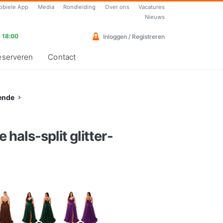
obiele App
Media
Rondleiding
Over ons
Vacatures
Nieuws
 18:00
Inloggen / Registreren
eserveren
Contact
ende
e hals-split glitter-