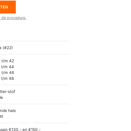
ETEN
r de procedure.
la (#22)
 t/m 42
 t/m 44
 t/m 46
 t/m 48
itter-stof
le
nde hals
it
ssen €130,- en €150,-