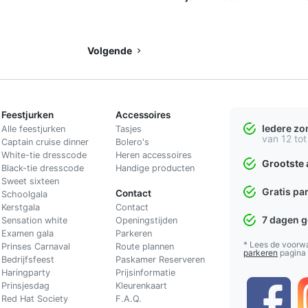
Volgende
Feestjurken
Accessoires
Iedere z
Alle feestjurken
Tasjes
van 12 tot
Captain cruise dinner
Bolero's
White-tie dresscode
Heren accessoires
Grootste 
Black-tie dresscode
Handige producten
Sweet sixteen
Gratis pa
Contact
Schoolgala
Kerstgala
C
ontact
7 dagen 
Sensation white
Openingstijden
Examen gala
Parkeren
* Lees de voorw
Prinses Carnaval
Route plannen
parkeren
pagina
Bedrijfsfeest
Paskamer Reserveren
Haringparty
Prijsinformatie
Prinsjesdag
Kleurenkaart
Red Hat Society
F.A.Q.