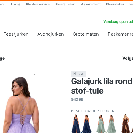
nkel
F.A.Q.
Klantenservice
Kleurenkaart
Assortiment
Kleermaker
M
Vandaag open tot
Feestjurken
Avondjurken
Grote maten
Paskamer r
ge
Volg
Nieuw
Galajurk lila rond
stof-tule
9429B
BESCHIKBARE KLEUREN