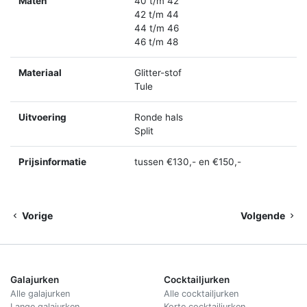
Maten
40 t/m 42
42 t/m 44
44 t/m 46
46 t/m 48
Materiaal
Glitter-stof
Tule
Uitvoering
Ronde hals
Split
Prijsinformatie
tussen €130,- en €150,-
Vorige
Volgende
Galajurken
Cocktailjurken
Alle galajurken
Alle cocktailjurken
Lange galajurken
Korte cocktailjurken