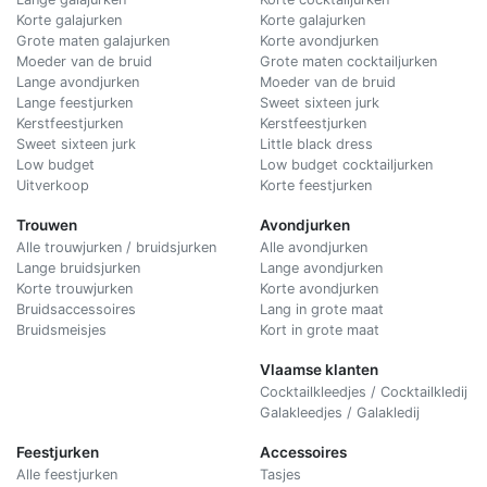
Korte galajurken
Korte galajurken
Grote maten galajurken
Korte avondjurken
Moeder van de bruid
Grote maten cocktailjurken
Lange avondjurken
Moeder van de bruid
Lange feestjurken
Sweet sixteen jurk
Kerstfeestjurken
Kerstfeestjurken
Sweet sixteen jurk
Little black dress
Low budget
Low budget cocktailjurken
Uitverkoop
Korte feestjurken
Trouwen
Avondjurken
Alle trouwjurken / bruidsjurken
Alle avondjurken
Lange bruidsjurken
Lange avondjurken
Korte trouwjurken
Korte avondjurken
Bruidsaccessoires
Lang in grote maat
Bruidsmeisjes
Kort in grote maat
Vlaamse klanten
Cocktailkleedjes / Cocktailkledij
Galakleedjes / Galakledij
Feestjurken
Accessoires
Alle feestjurken
Tasjes