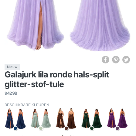
Nieuw
Galajurk lila ronde hals-split
glitter-stof-tule
9429B
BESCHIKBARE KLEUREN