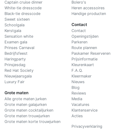
Captain cruise dinner
Bolero's
White-tie dresscode
Heren accessoires
Black-tie dresscode
Handige producten
Sweet sixteen
Contact
Schoolgala
Kerstgala
C
ontact
Sensation white
Openingstijden
Examen gala
Parkeren
Prinses Carnaval
Route plannen
Bedrijfsfeest
Paskamer Reserveren
Haringparty
Prijsinformatie
Prinsjesdag
Kleurenkaart
Red Hat Society
F.A.Q.
Nieuwjaarsgala
Kleermaker
Luxury Fair
Nieuws
Blog
Grote maten
Reviews
Alle grote maten jurken
Media
Grote maten galajurken
Vacatures
Grote maten cocktailjurken
Klantenservice
Grote maten trouwjurken
Acties
Grote maten korte trouwjurken
Privacyverklaring