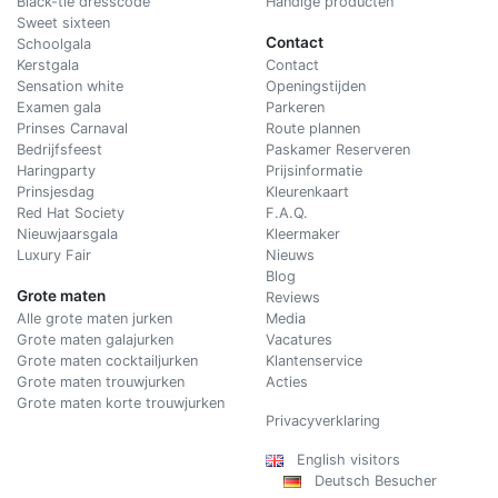
Black-tie dresscode
Handige producten
Sweet sixteen
Contact
Schoolgala
Kerstgala
C
ontact
Sensation white
Openingstijden
Examen gala
Parkeren
Prinses Carnaval
Route plannen
Bedrijfsfeest
Paskamer Reserveren
Haringparty
Prijsinformatie
Prinsjesdag
Kleurenkaart
Red Hat Society
F.A.Q.
Nieuwjaarsgala
Kleermaker
Luxury Fair
Nieuws
Blog
Grote maten
Reviews
Alle grote maten jurken
Media
Grote maten galajurken
Vacatures
Grote maten cocktailjurken
Klantenservice
Grote maten trouwjurken
Acties
Grote maten korte trouwjurken
Privacyverklaring
English visitors
Deutsch Besucher