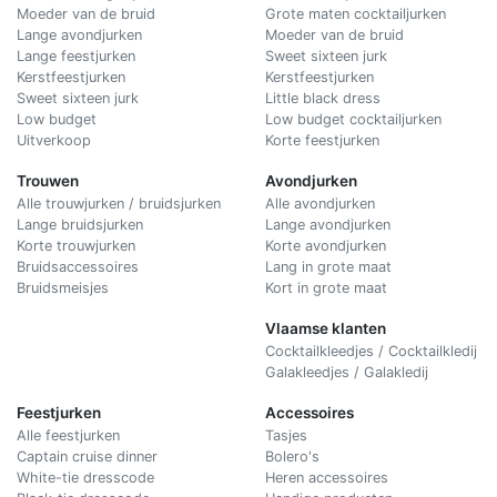
Moeder van de bruid
Grote maten cocktailjurken
Lange avondjurken
Moeder van de bruid
Lange feestjurken
Sweet sixteen jurk
Kerstfeestjurken
Kerstfeestjurken
Sweet sixteen jurk
Little black dress
Low budget
Low budget cocktailjurken
Uitverkoop
Korte feestjurken
Trouwen
Avondjurken
Alle trouwjurken / bruidsjurken
Alle avondjurken
Lange bruidsjurken
Lange avondjurken
Korte trouwjurken
Korte avondjurken
Bruidsaccessoires
Lang in grote maat
Bruidsmeisjes
Kort in grote maat
Vlaamse klanten
Cocktailkleedjes / Cocktailkledij
Galakleedjes / Galakledij
Feestjurken
Accessoires
Alle feestjurken
Tasjes
Captain cruise dinner
Bolero's
White-tie dresscode
Heren accessoires