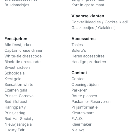
Bruidsmeisjes
Kort in grote maat
Vlaamse klanten
Cocktailkleedjes / Cocktailkledij
Galakleedjes / Galakledij
Feestjurken
Accessoires
Alle feestjurken
Tasjes
Captain cruise dinner
Bolero's
White-tie dresscode
Heren accessoires
Black-tie dresscode
Handige producten
Sweet sixteen
Contact
Schoolgala
Kerstgala
C
ontact
Sensation white
Openingstijden
Examen gala
Parkeren
Prinses Carnaval
Route plannen
Bedrijfsfeest
Paskamer Reserveren
Haringparty
Prijsinformatie
Prinsjesdag
Kleurenkaart
Red Hat Society
F.A.Q.
Nieuwjaarsgala
Kleermaker
Luxury Fair
Nieuws