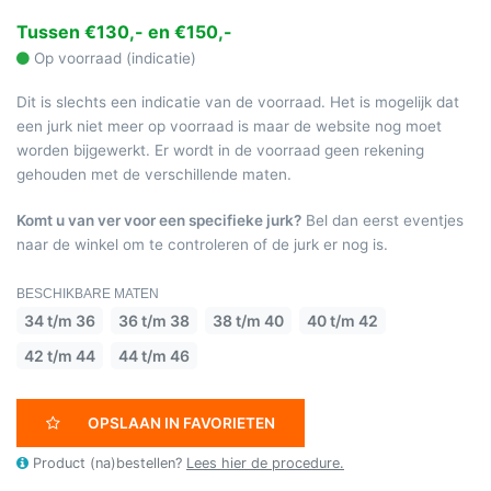
Tussen €130,- en €150,-
Op voorraad (indicatie)
Dit is slechts een indicatie van de voorraad. Het is mogelijk dat
een jurk niet meer op voorraad is maar de website nog moet
worden bijgewerkt. Er wordt in de voorraad geen rekening
gehouden met de verschillende maten.
Komt u van ver voor een specifieke jurk?
Bel dan eerst eventjes
naar de winkel om te controleren of de jurk er nog is.
BESCHIKBARE MATEN
34 t/m 36
36 t/m 38
38 t/m 40
40 t/m 42
42 t/m 44
44 t/m 46
OPSLAAN IN FAVORIETEN
Product (na)bestellen?
Lees hier de procedure.