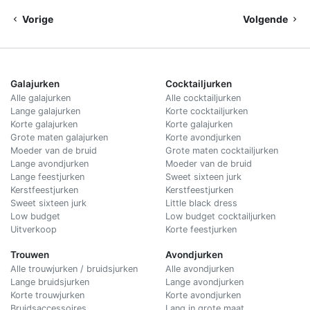
Vorige
Volgende
Galajurken
Cocktailjurken
Alle galajurken
Alle cocktailjurken
Lange galajurken
Korte cocktailjurken
Korte galajurken
Korte galajurken
Grote maten galajurken
Korte avondjurken
Moeder van de bruid
Grote maten cocktailjurken
Lange avondjurken
Moeder van de bruid
Lange feestjurken
Sweet sixteen jurk
Kerstfeestjurken
Kerstfeestjurken
Sweet sixteen jurk
Little black dress
Low budget
Low budget cocktailjurken
Uitverkoop
Korte feestjurken
Trouwen
Avondjurken
Alle trouwjurken / bruidsjurken
Alle avondjurken
Lange bruidsjurken
Lange avondjurken
Korte trouwjurken
Korte avondjurken
Bruidsaccessoires
Lang in grote maat