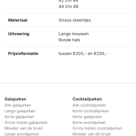
42 t/m 44
44 t/m 46
Materiaal
Strass-steentjes
Uitvoering
Lange mouwen
Ronde hals
Prijsinformatie
tussen €200,- en €230,-
Galajurken
Cocktailjurken
Alle galajurken
Alle cocktailjurken
Lange galajurken
Korte cocktailjurken
Korte galajurken
Korte galajurken
Grote maten galajurken
Korte avondjurken
Moeder van de bruid
Grote maten cocktailjurken
Lange avondjurken
Moeder van de bruid