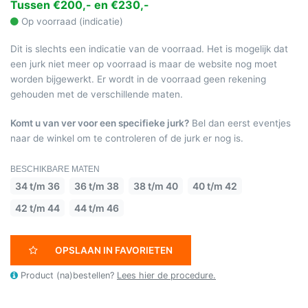
Tussen €200,- en €230,-
Op voorraad (indicatie)
Dit is slechts een indicatie van de voorraad. Het is mogelijk dat
een jurk niet meer op voorraad is maar de website nog moet
worden bijgewerkt. Er wordt in de voorraad geen rekening
gehouden met de verschillende maten.
Komt u van ver voor een specifieke jurk?
Bel dan eerst eventjes
naar de winkel om te controleren of de jurk er nog is.
BESCHIKBARE MATEN
34 t/m 36
36 t/m 38
38 t/m 40
40 t/m 42
42 t/m 44
44 t/m 46
OPSLAAN IN FAVORIETEN
Product (na)bestellen?
Lees hier de procedure.