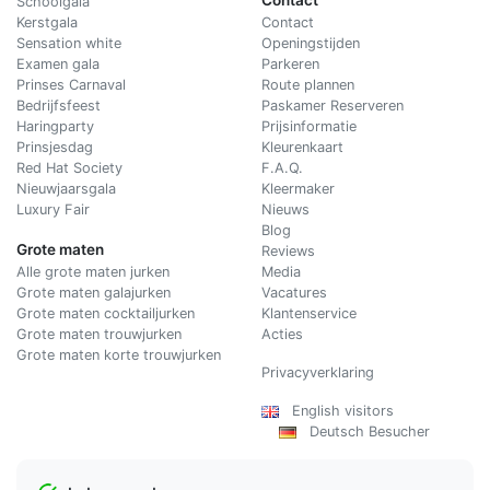
Schoolgala
Kerstgala
C
ontact
Sensation white
Openingstijden
Examen gala
Parkeren
Prinses Carnaval
Route plannen
Bedrijfsfeest
Paskamer Reserveren
Haringparty
Prijsinformatie
Prinsjesdag
Kleurenkaart
Red Hat Society
F.A.Q.
Nieuwjaarsgala
Kleermaker
Luxury Fair
Nieuws
Blog
Grote maten
Reviews
Alle grote maten jurken
Media
Grote maten galajurken
Vacatures
Grote maten cocktailjurken
Klantenservice
Grote maten trouwjurken
Acties
Grote maten korte trouwjurken
Privacyverklaring
English visitors
Deutsch Besucher