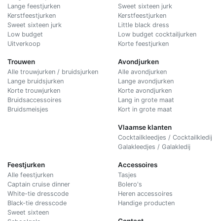
Lange feestjurken
Sweet sixteen jurk
Kerstfeestjurken
Kerstfeestjurken
Sweet sixteen jurk
Little black dress
Low budget
Low budget cocktailjurken
Uitverkoop
Korte feestjurken
Trouwen
Avondjurken
Alle trouwjurken / bruidsjurken
Alle avondjurken
Lange bruidsjurken
Lange avondjurken
Korte trouwjurken
Korte avondjurken
Bruidsaccessoires
Lang in grote maat
Bruidsmeisjes
Kort in grote maat
Vlaamse klanten
Cocktailkleedjes / Cocktailkledij
Galakleedjes / Galakledij
Feestjurken
Accessoires
Alle feestjurken
Tasjes
Captain cruise dinner
Bolero's
White-tie dresscode
Heren accessoires
Black-tie dresscode
Handige producten
Sweet sixteen
Contact