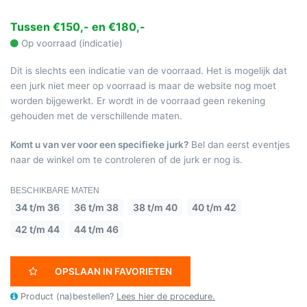
Tussen €150,- en €180,-
Op voorraad (indicatie)
Dit is slechts een indicatie van de voorraad. Het is mogelijk dat
een jurk niet meer op voorraad is maar de website nog moet
worden bijgewerkt. Er wordt in de voorraad geen rekening
gehouden met de verschillende maten.
Komt u van ver voor een specifieke jurk?
Bel dan eerst eventjes
naar de winkel om te controleren of de jurk er nog is.
BESCHIKBARE MATEN
34 t/m 36
36 t/m 38
38 t/m 40
40 t/m 42
42 t/m 44
44 t/m 46
OPSLAAN IN FAVORIETEN
Product (na)bestellen?
Lees hier de procedure.