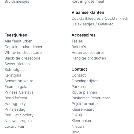
Bruidsmeisjes
Kort in grote maat
Vlaamse klanten
Cocktailkleedjes / Cocktailkledij
Galakleedjes / Galakledij
Feestjurken
Accessoires
Alle feestjurken
Tasjes
Captain cruise dinner
Bolero's
White-tie dresscode
Heren accessoires
Black-tie dresscode
Handige producten
Sweet sixteen
Contact
Schoolgala
Kerstgala
C
ontact
Sensation white
Openingstijden
Examen gala
Parkeren
Prinses Carnaval
Route plannen
Bedrijfsfeest
Paskamer Reserveren
Haringparty
Prijsinformatie
Prinsjesdag
Kleurenkaart
Red Hat Society
F.A.Q.
Nieuwjaarsgala
Kleermaker
Luxury Fair
Nieuws
Blog