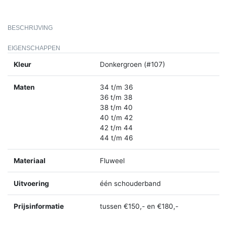
BESCHRIJVING
EIGENSCHAPPEN
Kleur
Donkergroen (#107)
Maten
34 t/m 36
36 t/m 38
38 t/m 40
40 t/m 42
42 t/m 44
44 t/m 46
Materiaal
Fluweel
Uitvoering
één schouderband
Prijsinformatie
tussen €150,- en €180,-