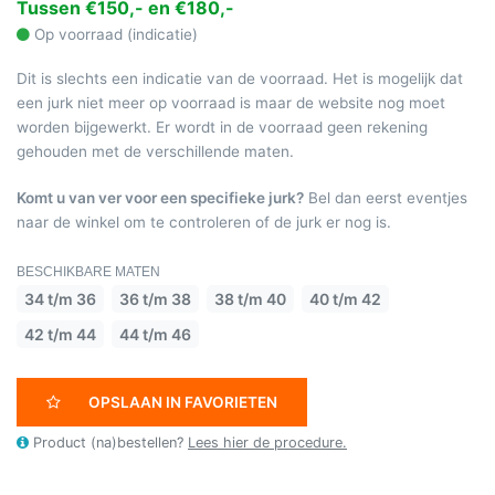
Tussen €150,- en €180,-
Op voorraad (indicatie)
Dit is slechts een indicatie van de voorraad. Het is mogelijk dat
een jurk niet meer op voorraad is maar de website nog moet
worden bijgewerkt. Er wordt in de voorraad geen rekening
gehouden met de verschillende maten.
Komt u van ver voor een specifieke jurk?
Bel dan eerst eventjes
naar de winkel om te controleren of de jurk er nog is.
BESCHIKBARE MATEN
34 t/m 36
36 t/m 38
38 t/m 40
40 t/m 42
42 t/m 44
44 t/m 46
OPSLAAN IN FAVORIETEN
Product (na)bestellen?
Lees hier de procedure.