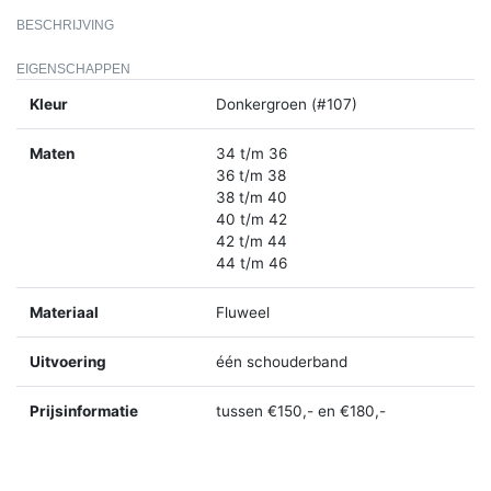
BESCHRIJVING
EIGENSCHAPPEN
Kleur
Donkergroen (#107)
Maten
34 t/m 36
36 t/m 38
38 t/m 40
40 t/m 42
42 t/m 44
44 t/m 46
Materiaal
Fluweel
Uitvoering
één schouderband
Prijsinformatie
tussen €150,- en €180,-