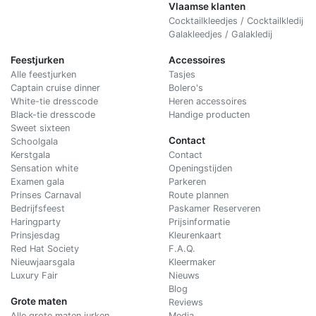
Vlaamse klanten
Cocktailkleedjes / Cocktailkledij
Galakleedjes / Galakledij
Feestjurken
Accessoires
Alle feestjurken
Tasjes
Captain cruise dinner
Bolero's
White-tie dresscode
Heren accessoires
Black-tie dresscode
Handige producten
Sweet sixteen
Contact
Schoolgala
Kerstgala
C
ontact
Sensation white
Openingstijden
Examen gala
Parkeren
Prinses Carnaval
Route plannen
Bedrijfsfeest
Paskamer Reserveren
Haringparty
Prijsinformatie
Prinsjesdag
Kleurenkaart
Red Hat Society
F.A.Q.
Nieuwjaarsgala
Kleermaker
Luxury Fair
Nieuws
Blog
Grote maten
Reviews
Alle grote maten jurken
Media