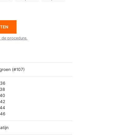
ETEN
r de procedure.
groen (#107)
 36
 38
 40
 42
 44
 46
atijn