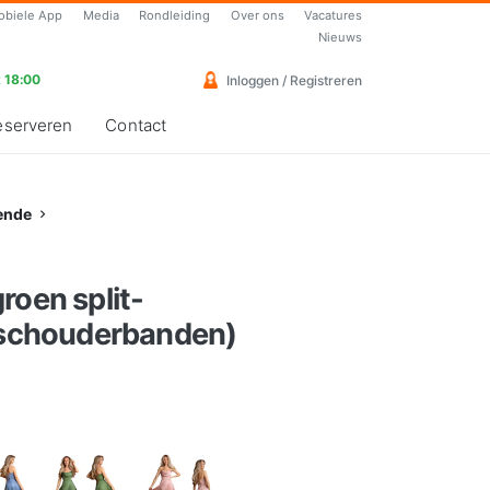
obiele App
Media
Rondleiding
Over ons
Vacatures
Nieuws
 18:00
Inloggen / Registreren
eserveren
Contact
ende
roen split-
e schouderbanden)