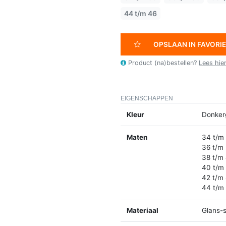
44 t/m 46
OPSLAAN IN FAVORI
Product (na)bestellen?
Lees hie
EIGENSCHAPPEN
Kleur
Donker
Maten
34 t/m
36 t/m
38 t/m
40 t/m
42 t/m
44 t/m
Materiaal
Glans-s