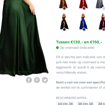
Tussen €130,- en €150,-
Op voorraad (indicatie)
Dit is slechts een indicatie van 
jurk niet meer op voorraad is 
bijgewerkt. Er wordt in de voor
verschillende maten.
Komt u van ver voor een specifie
de winkel om te controleren of de
BESCHIKBARE MATEN
34 t/m 36
36 t/m 38
38 t