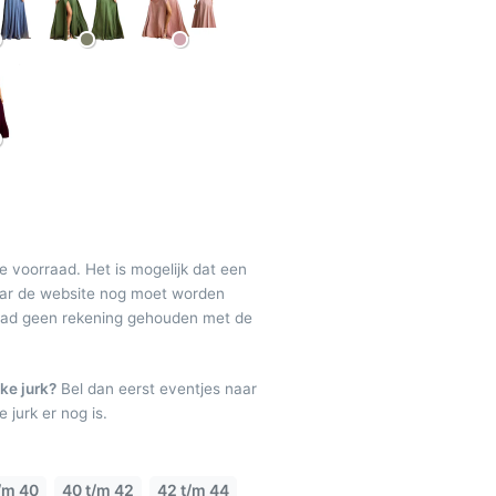
de voorraad. Het is mogelijk dat een
maar de website nog moet worden
raad geen rekening gehouden met de
ke jurk?
Bel dan eerst eventjes naar
 jurk er nog is.
/m 40
40 t/m 42
42 t/m 44