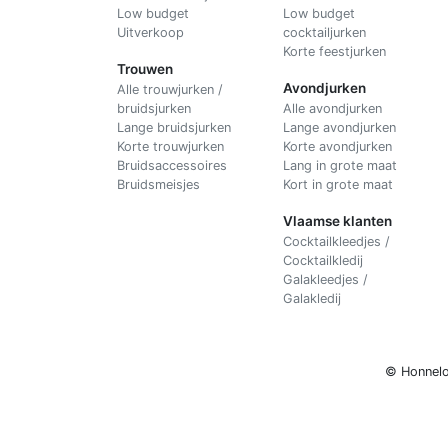
Low budget
Low budget
Uitverkoop
cocktailjurken
Korte feestjurken
Trouwen
Avondjurken
Alle trouwjurken /
bruidsjurken
Alle avondjurken
Lange bruidsjurken
Lange avondjurken
Korte trouwjurken
Korte avondjurken
Bruidsaccessoires
Lang in grote maat
Bruidsmeisjes
Kort in grote maat
Vlaamse klanten
Cocktailkleedjes /
Cocktailkledij
Galakleedjes /
Galakledij
© Honnelo