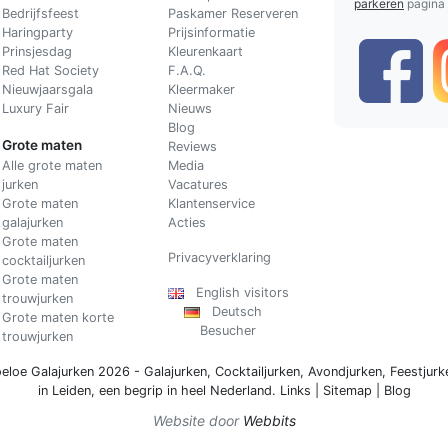
parkeren
pagina
Bedrijfsfeest
Paskamer Reserveren
Haringparty
Prijsinformatie
Prinsjesdag
Kleurenkaart
Red Hat Society
F.A.Q.
Nieuwjaarsgala
Kleermaker
Luxury Fair
Nieuws
Blog
Grote maten
Reviews
Alle grote maten
Media
jurken
Vacatures
Grote maten
Klantenservice
galajurken
Acties
Grote maten
Privacyverklaring
cocktailjurken
Grote maten
English visitors
trouwjurken
Deutsch
Grote maten korte
Besucher
trouwjurken
eloe Galajurken 2026 -
Galajurken
,
Cocktailjurken
,
Avondjurken
,
Feestjurk
in Leiden, een begrip in
heel Nederland
.
Links
|
Sitemap
|
Blog
Website door
Webbits