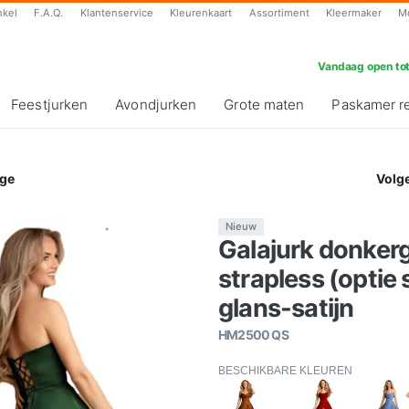
nkel
F.A.Q.
Klantenservice
Kleurenkaart
Assortiment
Kleermaker
M
Vandaag open tot
Feestjurken
Avondjurken
Grote maten
Paskamer r
ge
Volg
Nieuw
Galajurk donkerg
strapless (opti
glans-satijn
HM2500 QS
BESCHIKBARE KLEUREN