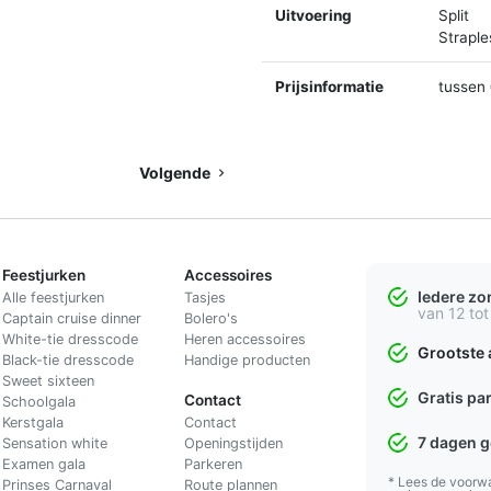
Uitvoering
Split
Straple
Prijsinformatie
tussen 
Volgende
Feestjurken
Accessoires
Iedere z
Alle feestjurken
Tasjes
van 12 tot
Captain cruise dinner
Bolero's
White-tie dresscode
Heren accessoires
Grootste 
Black-tie dresscode
Handige producten
Sweet sixteen
Gratis pa
Contact
Schoolgala
Kerstgala
C
ontact
7 dagen 
Sensation white
Openingstijden
Examen gala
Parkeren
* Lees de voorw
Prinses Carnaval
Route plannen