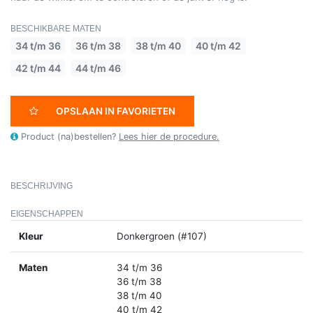
BESCHIKBARE MATEN
34 t/m 36
36 t/m 38
38 t/m 40
40 t/m 42
42 t/m 44
44 t/m 46
OPSLAAN IN FAVORIETEN
Product (na)bestellen?
Lees hier de procedure.
BESCHRIJVING
EIGENSCHAPPEN
Kleur
Donkergroen (#107)
Maten
34 t/m 36
36 t/m 38
38 t/m 40
40 t/m 42