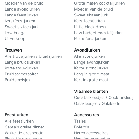
Moeder van de bruid
Grote maten cocktailjurken
Lange avondjurken
Moeder van de bruid
Lange feestjurken
Sweet sixteen jurk
Kerstfeestjurken
Kerstfeestjurken
Sweet sixteen jurk
Little black dress
Low budget
Low budget cocktailjurken
Uitverkoop
Korte feestjurken
Trouwen
Avondjurken
Alle trouwjurken / bruidsjurken
Alle avondjurken
Lange bruidsjurken
Lange avondjurken
Korte trouwjurken
Korte avondjurken
Bruidsaccessoires
Lang in grote maat
Bruidsmeisjes
Kort in grote maat
Vlaamse klanten
Cocktailkleedjes / Cocktailkledij
Galakleedjes / Galakledij
Feestjurken
Accessoires
Alle feestjurken
Tasjes
Captain cruise dinner
Bolero's
White-tie dresscode
Heren accessoires
Black-tie dresscode
Handige producten