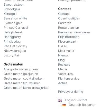
Sweet sixteen
Contact
Schoolgala
Kerstgala
C
ontact
Sensation white
Openingstijden
Examen gala
Parkeren
Prinses Carnaval
Route plannen
Bedrijfsfeest
Paskamer Reserveren
Haringparty
Prijsinformatie
Prinsjesdag
Kleurenkaart
Red Hat Society
F.A.Q.
Nieuwjaarsgala
Kleermaker
Luxury Fair
Nieuws
Blog
Grote maten
Reviews
Alle grote maten jurken
Media
Grote maten galajurken
Vacatures
Grote maten cocktailjurken
Klantenservice
Grote maten trouwjurken
Acties
Grote maten korte trouwjurken
Privacyverklaring
English visitors
Deutsch Besucher