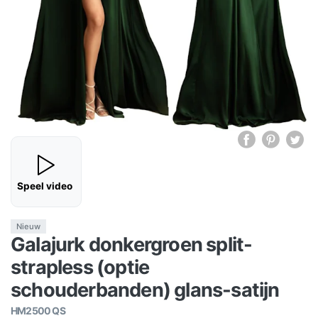
Speel video
Nieuw
Galajurk donkergroen split-
strapless (optie
schouderbanden) glans-satijn
HM2500 QS