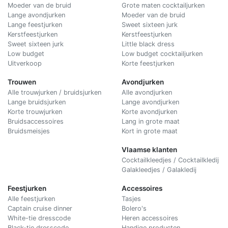
Moeder van de bruid
Grote maten cocktailjurken
Lange avondjurken
Moeder van de bruid
Lange feestjurken
Sweet sixteen jurk
Kerstfeestjurken
Kerstfeestjurken
Sweet sixteen jurk
Little black dress
Low budget
Low budget cocktailjurken
Uitverkoop
Korte feestjurken
Trouwen
Avondjurken
Alle trouwjurken / bruidsjurken
Alle avondjurken
Lange bruidsjurken
Lange avondjurken
Korte trouwjurken
Korte avondjurken
Bruidsaccessoires
Lang in grote maat
Bruidsmeisjes
Kort in grote maat
Vlaamse klanten
Cocktailkleedjes / Cocktailkledij
Galakleedjes / Galakledij
Feestjurken
Accessoires
Alle feestjurken
Tasjes
Captain cruise dinner
Bolero's
White-tie dresscode
Heren accessoires
Black-tie dresscode
Handige producten