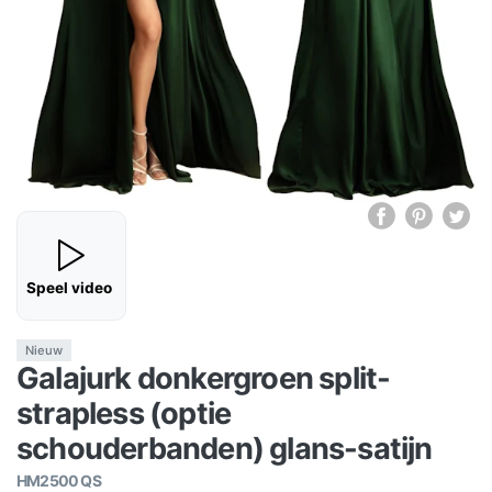
Speel video
Nieuw
Galajurk donkergroen split-
strapless (optie
schouderbanden) glans-satijn
HM2500 QS