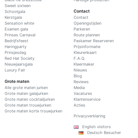
Sweet sixteen
Contact
Schoolgala
Kerstgala
C
ontact
Sensation white
Openingstijden
Examen gala
Parkeren
Prinses Carnaval
Route plannen
Bedrijfsfeest
Paskamer Reserveren
Haringparty
Prijsinformatie
Prinsjesdag
Kleurenkaart
Red Hat Society
F.A.Q.
Nieuwjaarsgala
Kleermaker
Luxury Fair
Nieuws
Blog
Grote maten
Reviews
Alle grote maten jurken
Media
Grote maten galajurken
Vacatures
Grote maten cocktailjurken
Klantenservice
Grote maten trouwjurken
Acties
Grote maten korte trouwjurken
Privacyverklaring
English visitors
Deutsch Besucher