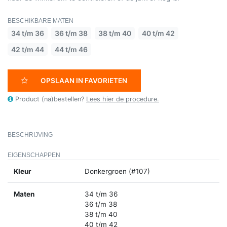
BESCHIKBARE MATEN
34 t/m 36
36 t/m 38
38 t/m 40
40 t/m 42
42 t/m 44
44 t/m 46
OPSLAAN IN FAVORIETEN
Product (na)bestellen?
Lees hier de procedure.
BESCHRIJVING
EIGENSCHAPPEN
Kleur
Donkergroen (#107)
Maten
34 t/m 36
36 t/m 38
38 t/m 40
40 t/m 42