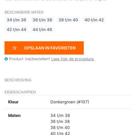
BESCHIKBARE MATEN
34 t/m 36
36 t/m 38
38 t/m 40
40 t/m 42
42 t/m 44
44 t/m 46
OPSLAAN IN FAVORIETEN
Product (na)bestellen?
Lees hier de procedure.
BESCHRIJVING
EIGENSCHAPPEN
Kleur
Donkergroen (#107)
Maten
34 t/m 36
36 t/m 38
38 t/m 40
40 t/m 42