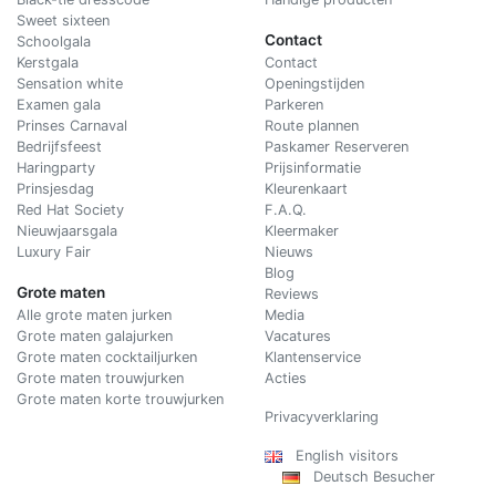
Sweet sixteen
Contact
Schoolgala
Kerstgala
C
ontact
Sensation white
Openingstijden
Examen gala
Parkeren
Prinses Carnaval
Route plannen
Bedrijfsfeest
Paskamer Reserveren
Haringparty
Prijsinformatie
Prinsjesdag
Kleurenkaart
Red Hat Society
F.A.Q.
Nieuwjaarsgala
Kleermaker
Luxury Fair
Nieuws
Blog
Grote maten
Reviews
Alle grote maten jurken
Media
Grote maten galajurken
Vacatures
Grote maten cocktailjurken
Klantenservice
Grote maten trouwjurken
Acties
Grote maten korte trouwjurken
Privacyverklaring
English visitors
Deutsch Besucher