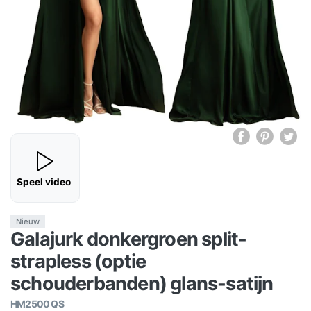
Speel video
Nieuw
Galajurk donkergroen split-
strapless (optie
schouderbanden) glans-satijn
HM2500 QS