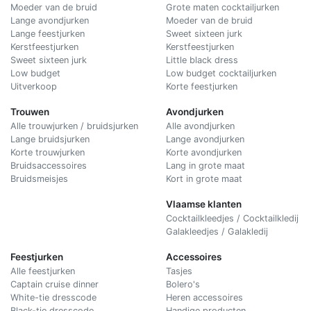
Moeder van de bruid
Grote maten cocktailjurken
Lange avondjurken
Moeder van de bruid
Lange feestjurken
Sweet sixteen jurk
Kerstfeestjurken
Kerstfeestjurken
Sweet sixteen jurk
Little black dress
Low budget
Low budget cocktailjurken
Uitverkoop
Korte feestjurken
Trouwen
Avondjurken
Alle trouwjurken / bruidsjurken
Alle avondjurken
Lange bruidsjurken
Lange avondjurken
Korte trouwjurken
Korte avondjurken
Bruidsaccessoires
Lang in grote maat
Bruidsmeisjes
Kort in grote maat
Vlaamse klanten
Cocktailkleedjes / Cocktailkledij
Galakleedjes / Galakledij
Feestjurken
Accessoires
Alle feestjurken
Tasjes
Captain cruise dinner
Bolero's
White-tie dresscode
Heren accessoires
Black-tie dresscode
Handige producten