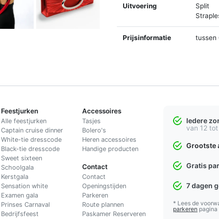
Uitvoering
Split
Straple
Prijsinformatie
tussen 
Feestjurken
Accessoires
Iedere z
Alle feestjurken
Tasjes
van 12 tot
Captain cruise dinner
Bolero's
White-tie dresscode
Heren accessoires
Grootste 
Black-tie dresscode
Handige producten
Sweet sixteen
Gratis pa
Contact
Schoolgala
Kerstgala
C
ontact
7 dagen 
Sensation white
Openingstijden
Examen gala
Parkeren
* Lees de voorw
Prinses Carnaval
Route plannen
parkeren
pagina
Bedrijfsfeest
Paskamer Reserveren