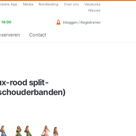
obiele App
Media
Rondleiding
Over ons
Vacatures
Nieuws
 18:00
Inloggen / Registreren
eserveren
Contact
x-rood split-
e schouderbanden)