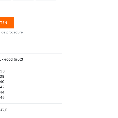
ETEN
r de procedure.
ux-rood (#02)
 36
 38
 40
 42
 44
 46
atijn