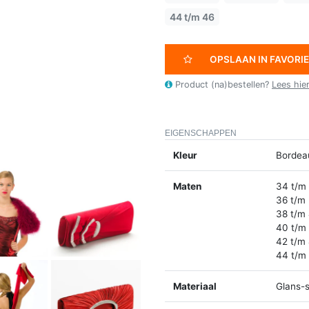
44 t/m 46
OPSLAAN IN FAVORI
Product (na)bestellen?
Lees hie
EIGENSCHAPPEN
Kleur
Bordea
Maten
34 t/m
36 t/m
38 t/m
40 t/m
42 t/m
44 t/m
Materiaal
Glans-s