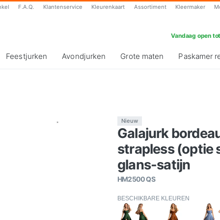
nkel
F.A.Q.
Klantenservice
Kleurenkaart
Assortiment
Kleermaker
M
Vandaag open tot
Feestjurken
Avondjurken
Grote maten
Paskamer r
Nieuw
Galajurk bordeau
strapless (opti
glans-satijn
HM2500 QS
BESCHIKBARE KLEUREN