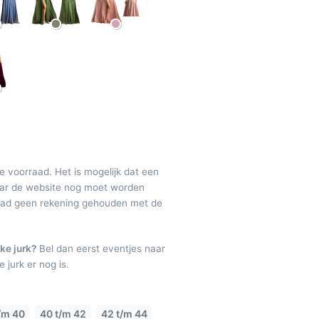
de voorraad. Het is mogelijk dat een
maar de website nog moet worden
raad geen rekening gehouden met de
ke jurk?
Bel dan eerst eventjes naar
 jurk er nog is.
/m 40
40 t/m 42
42 t/m 44