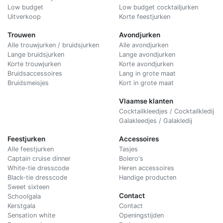
Low budget
Low budget cocktailjurken
Uitverkoop
Korte feestjurken
Trouwen
Avondjurken
Alle trouwjurken / bruidsjurken
Alle avondjurken
Lange bruidsjurken
Lange avondjurken
Korte trouwjurken
Korte avondjurken
Bruidsaccessoires
Lang in grote maat
Bruidsmeisjes
Kort in grote maat
Vlaamse klanten
Cocktailkleedjes / Cocktailkledij
Galakleedjes / Galakledij
Feestjurken
Accessoires
Alle feestjurken
Tasjes
Captain cruise dinner
Bolero's
White-tie dresscode
Heren accessoires
Black-tie dresscode
Handige producten
Sweet sixteen
Contact
Schoolgala
Kerstgala
C
ontact
Sensation white
Openingstijden