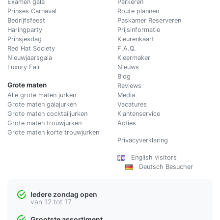
Examen gala
Parkeren
Prinses Carnaval
Route plannen
Bedrijfsfeest
Paskamer Reserveren
Haringparty
Prijsinformatie
Prinsjesdag
Kleurenkaart
Red Hat Society
F.A.Q.
Nieuwjaarsgala
Kleermaker
Luxury Fair
Nieuws
Blog
Grote maten
Reviews
Alle grote maten jurken
Media
Grote maten galajurken
Vacatures
Grote maten cocktailjurken
Klantenservice
Grote maten trouwjurken
Acties
Grote maten korte trouwjurken
Privacyverklaring
English visitors
Deutsch Besucher
Iedere zondag open
van 12 tot 17
Grootste assortiment