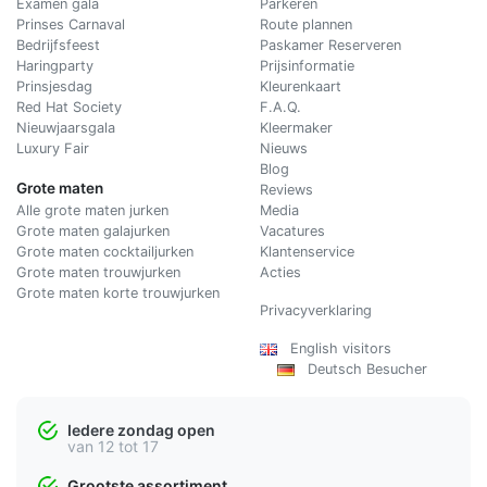
Examen gala
Parkeren
Prinses Carnaval
Route plannen
Bedrijfsfeest
Paskamer Reserveren
Haringparty
Prijsinformatie
Prinsjesdag
Kleurenkaart
Red Hat Society
F.A.Q.
Nieuwjaarsgala
Kleermaker
Luxury Fair
Nieuws
Blog
Grote maten
Reviews
Alle grote maten jurken
Media
Grote maten galajurken
Vacatures
Grote maten cocktailjurken
Klantenservice
Grote maten trouwjurken
Acties
Grote maten korte trouwjurken
Privacyverklaring
English visitors
Deutsch Besucher
Iedere zondag open
van 12 tot 17
Grootste assortiment