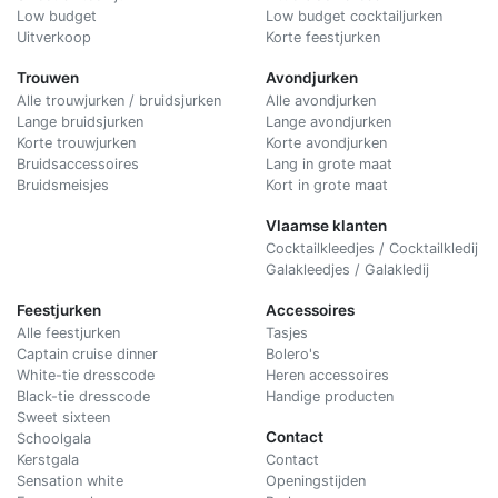
Low budget
Low budget cocktailjurken
Uitverkoop
Korte feestjurken
Trouwen
Avondjurken
Alle trouwjurken / bruidsjurken
Alle avondjurken
Lange bruidsjurken
Lange avondjurken
Korte trouwjurken
Korte avondjurken
Bruidsaccessoires
Lang in grote maat
Bruidsmeisjes
Kort in grote maat
Vlaamse klanten
Cocktailkleedjes / Cocktailkledij
Galakleedjes / Galakledij
Feestjurken
Accessoires
Alle feestjurken
Tasjes
Captain cruise dinner
Bolero's
White-tie dresscode
Heren accessoires
Black-tie dresscode
Handige producten
Sweet sixteen
Contact
Schoolgala
Kerstgala
C
ontact
Sensation white
Openingstijden