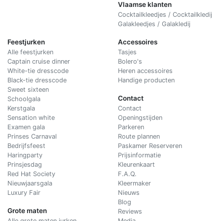
Vlaamse klanten
Cocktailkleedjes / Cocktailkledij
Galakleedjes / Galakledij
Feestjurken
Accessoires
Alle feestjurken
Tasjes
Captain cruise dinner
Bolero's
White-tie dresscode
Heren accessoires
Black-tie dresscode
Handige producten
Sweet sixteen
Contact
Schoolgala
Kerstgala
C
ontact
Sensation white
Openingstijden
Examen gala
Parkeren
Prinses Carnaval
Route plannen
Bedrijfsfeest
Paskamer Reserveren
Haringparty
Prijsinformatie
Prinsjesdag
Kleurenkaart
Red Hat Society
F.A.Q.
Nieuwjaarsgala
Kleermaker
Luxury Fair
Nieuws
Blog
Grote maten
Reviews
Alle grote maten jurken
Media