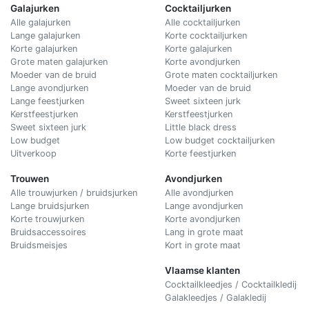
Galajurken
Cocktailjurken
Alle galajurken
Alle cocktailjurken
Lange galajurken
Korte cocktailjurken
Korte galajurken
Korte galajurken
Grote maten galajurken
Korte avondjurken
Moeder van de bruid
Grote maten cocktailjurken
Lange avondjurken
Moeder van de bruid
Lange feestjurken
Sweet sixteen jurk
Kerstfeestjurken
Kerstfeestjurken
Sweet sixteen jurk
Little black dress
Low budget
Low budget cocktailjurken
Uitverkoop
Korte feestjurken
Trouwen
Avondjurken
Alle trouwjurken / bruidsjurken
Alle avondjurken
Lange bruidsjurken
Lange avondjurken
Korte trouwjurken
Korte avondjurken
Bruidsaccessoires
Lang in grote maat
Bruidsmeisjes
Kort in grote maat
Vlaamse klanten
Cocktailkleedjes / Cocktailkledij
Galakleedjes / Galakledij