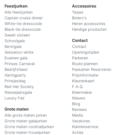
Feestjurken
Accessoires
Alle feestjurken
Tasjes
Captain cruise dinner
Bolero's
White-tie dresscode
Heren accessoires
Black-tie dresscode
Handige producten
Sweet sixteen
Contact
Schoolgala
Kerstgala
C
ontact
Sensation white
Openingstijden
Examen gala
Parkeren
Prinses Carnaval
Route plannen
Bedrijfsfeest
Paskamer Reserveren
Haringparty
Prijsinformatie
Prinsjesdag
Kleurenkaart
Red Hat Society
F.A.Q.
Nieuwjaarsgala
Kleermaker
Luxury Fair
Nieuws
Blog
Grote maten
Reviews
Alle grote maten jurken
Media
Grote maten galajurken
Vacatures
Grote maten cocktailjurken
Klantenservice
Grote maten trouwjurken
Acties