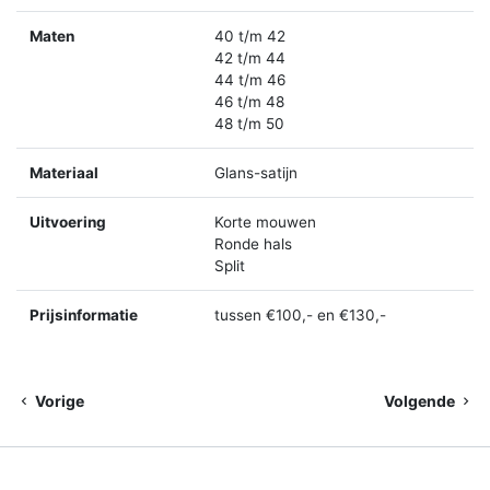
Maten
40 t/m 42
42 t/m 44
44 t/m 46
46 t/m 48
48 t/m 50
Materiaal
Glans-satijn
Uitvoering
Korte mouwen
Ronde hals
Split
Prijsinformatie
tussen €100,- en €130,-
Vorige
Volgende