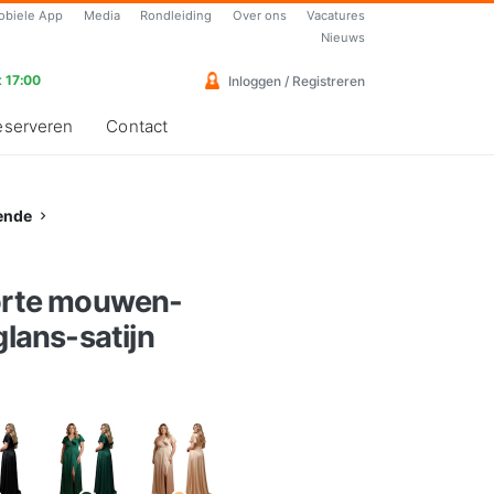
obiele App
Media
Rondleiding
Over ons
Vacatures
Nieuws
 17:00
Inloggen / Registreren
eserveren
Contact
ende
korte mouwen-
glans-satijn