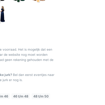
de voorraad. Het is mogelijk dat een
maar de website nog moet worden
raad geen rekening gehouden met de
ke jurk?
Bel dan eerst eventjes naar
 jurk er nog is.
/m 46
46 t/m 48
48 t/m 50