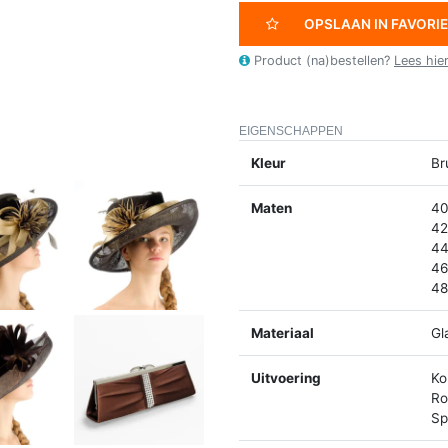
OPSLAAN IN FAVORI
Product (na)bestellen?
Lees hie
EIGENSCHAPPEN
Kleur
Br
Maten
40
42
44
46
48
Materiaal
Gl
Uitvoering
Ko
Ro
Spl