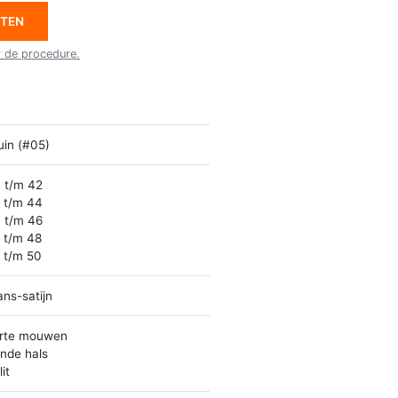
ETEN
r de procedure.
uin (#05)
 t/m 42
 t/m 44
 t/m 46
 t/m 48
 t/m 50
ans-satijn
rte mouwen
nde hals
it