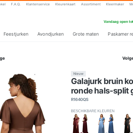
nkel
F.A.Q.
Klantenservice
Kleurenkaart
Assortiment
Kleermaker
M
Vandaag open tot
Feestjurken
Avondjurken
Grote maten
Paskamer r
ge
Volg
Nieuw
Galajurk bruin 
ronde hals-split 
R1640QS
BESCHIKBARE KLEUREN