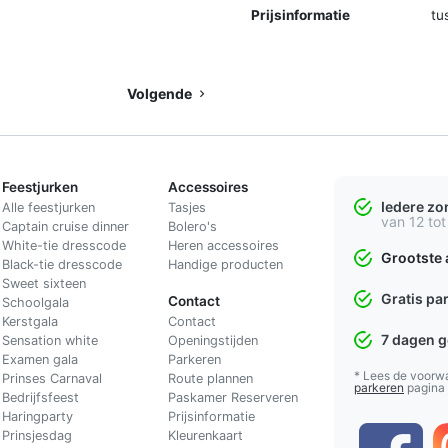
Prijsinformatie
tu
Volgende
Feestjurken
Accessoires
Iedere z
Alle feestjurken
Tasjes
van 12 tot
Captain cruise dinner
Bolero's
White-tie dresscode
Heren accessoires
Grootste 
Black-tie dresscode
Handige producten
Sweet sixteen
Gratis pa
Contact
Schoolgala
Kerstgala
C
ontact
7 dagen 
Sensation white
Openingstijden
Examen gala
Parkeren
* Lees de voorw
Prinses Carnaval
Route plannen
parkeren
pagina
Bedrijfsfeest
Paskamer Reserveren
Haringparty
Prijsinformatie
Prinsjesdag
Kleurenkaart