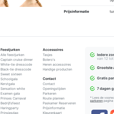
Prijsinformatie
tu
Feestjurken
Accessoires
Iedere z
Alle feestjurken
Tasjes
van 12 tot
Captain cruise dinner
Bolero's
White-tie dresscode
Heren accessoires
Grootste 
Black-tie dresscode
Handige producten
Sweet sixteen
Gratis pa
Contact
Schoolgala
Kerstgala
C
ontact
7 dagen 
Sensation white
Openingstijden
Examen gala
Parkeren
* Lees de voorw
Prinses Carnaval
Route plannen
parkeren
pagina
Bedrijfsfeest
Paskamer Reserveren
Haringparty
Prijsinformatie
Prinsjesdag
Kleurenkaart