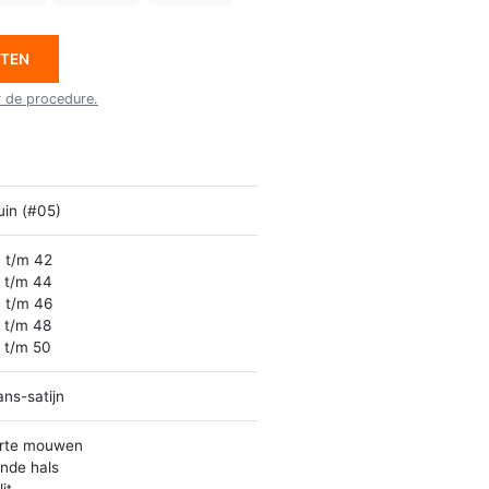
ETEN
r de procedure.
uin (#05)
 t/m 42
 t/m 44
 t/m 46
 t/m 48
 t/m 50
ans-satijn
rte mouwen
nde hals
it