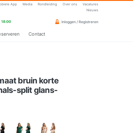
obiele App
Media
Rondleiding
Over ons
Vacatures
Nieuws
 18:00
Inloggen / Registreren
eserveren
Contact
 maat bruin korte
ls-split glans-