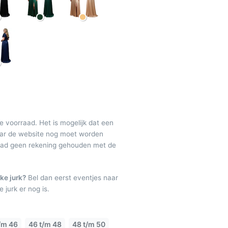
de voorraad. Het is mogelijk dat een
maar de website nog moet worden
raad geen rekening gehouden met de
ke jurk?
Bel dan eerst eventjes naar
 jurk er nog is.
/m 46
46 t/m 48
48 t/m 50