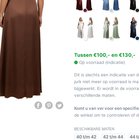
Tussen €100,- en €130,-
Op voorraad (indicatie)
Dit is slechts een indicatie van 
jurk niet meer op voorraad is 
bijgewerkt. Er wordt in de voor
verschillende maten.
Komt u van ver voor een specifie
de winkel om te controleren of de
BESCHIKBARE MATEN
40 t/m 42
42 t/m 44
44 t