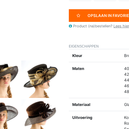
OPSLAAN IN FAVORI
Product (na)bestellen?
Lees hie
EIGENSCHAPPEN
Kleur
Br
Maten
40
42
44
46
48
Materiaal
Gl
Uitvoering
Ko
Ro
Spl