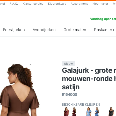
nkel
F.A.Q.
Klantenservice
Kleurenkaart
Assortiment
Kleermaker
M
Vandaag open tot
Feestjurken
Avondjurken
Grote maten
Paskamer r
Nieuw
Galajurk - grote
mouwen-ronde ha
satijn
R1640QS
BESCHIKBARE KLEUREN