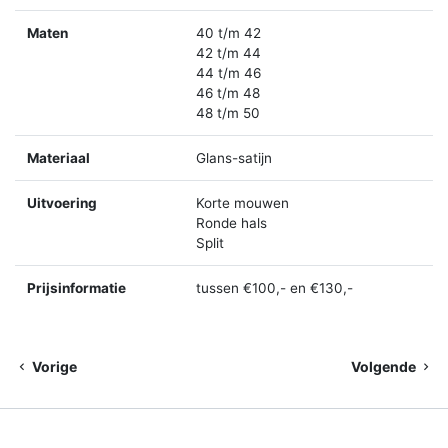
Maten
40 t/m 42
42 t/m 44
44 t/m 46
46 t/m 48
48 t/m 50
Materiaal
Glans-satijn
Uitvoering
Korte mouwen
Ronde hals
Split
Prijsinformatie
tussen €100,- en €130,-
Vorige
Volgende