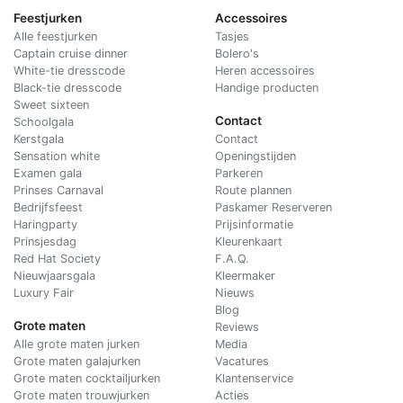
Feestjurken
Accessoires
Alle feestjurken
Tasjes
Captain cruise dinner
Bolero's
White-tie dresscode
Heren accessoires
Black-tie dresscode
Handige producten
Sweet sixteen
Contact
Schoolgala
Kerstgala
C
ontact
Sensation white
Openingstijden
Examen gala
Parkeren
Prinses Carnaval
Route plannen
Bedrijfsfeest
Paskamer Reserveren
Haringparty
Prijsinformatie
Prinsjesdag
Kleurenkaart
Red Hat Society
F.A.Q.
Nieuwjaarsgala
Kleermaker
Luxury Fair
Nieuws
Blog
Grote maten
Reviews
Alle grote maten jurken
Media
Grote maten galajurken
Vacatures
Grote maten cocktailjurken
Klantenservice
Grote maten trouwjurken
Acties