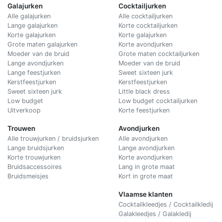
Galajurken
Cocktailjurken
Alle galajurken
Alle cocktailjurken
Lange galajurken
Korte cocktailjurken
Korte galajurken
Korte galajurken
Grote maten galajurken
Korte avondjurken
Moeder van de bruid
Grote maten cocktailjurken
Lange avondjurken
Moeder van de bruid
Lange feestjurken
Sweet sixteen jurk
Kerstfeestjurken
Kerstfeestjurken
Sweet sixteen jurk
Little black dress
Low budget
Low budget cocktailjurken
Uitverkoop
Korte feestjurken
Trouwen
Avondjurken
Alle trouwjurken / bruidsjurken
Alle avondjurken
Lange bruidsjurken
Lange avondjurken
Korte trouwjurken
Korte avondjurken
Bruidsaccessoires
Lang in grote maat
Bruidsmeisjes
Kort in grote maat
Vlaamse klanten
Cocktailkleedjes / Cocktailkledij
Galakleedjes / Galakledij