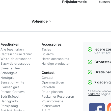
Prijsinformatie
tussen 
Volgende
Feestjurken
Accessoires
Iedere z
Alle feestjurken
Tasjes
van 12 tot
Captain cruise dinner
Bolero's
White-tie dresscode
Heren accessoires
Grootste 
Black-tie dresscode
Handige producten
Sweet sixteen
Gratis pa
Contact
Schoolgala
Kerstgala
C
ontact
7 dagen 
Sensation white
Openingstijden
Examen gala
Parkeren
* Lees de voorw
Prinses Carnaval
Route plannen
parkeren
pagina
Bedrijfsfeest
Paskamer Reserveren
Haringparty
Prijsinformatie
Prinsjesdag
Kleurenkaart
Red Hat Society
F.A.Q.