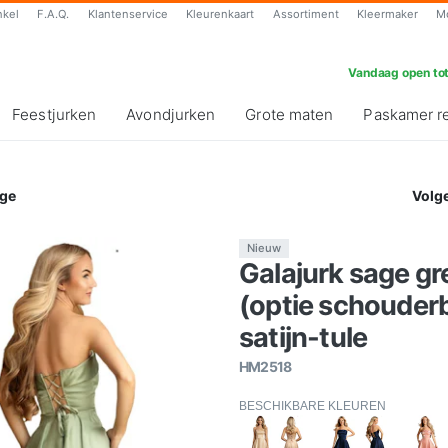
nkel
F.A.Q.
Klantenservice
Kleurenkaart
Assortiment
Kleermaker
M
Vandaag open tot
Feestjurken
Avondjurken
Grote maten
Paskamer r
ge
Volg
Nieuw
Galajurk sage gr
(optie schouder
satijn-tule
HM2518
BESCHIKBARE KLEUREN