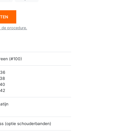
ETEN
r de procedure.
reen (#100)
 36
 38
 40
 42
atijn
ss (optie schouderbanden)