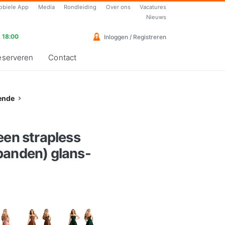
obiele App
Media
Rondleiding
Over ons
Vacatures
Nieuws
 18:00
Inloggen / Registreren
eserveren
Contact
ende
een strapless
banden) glans-