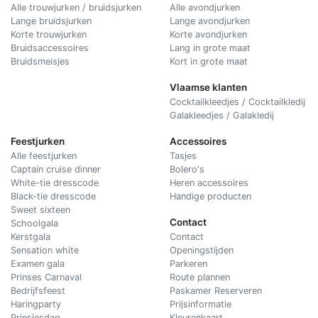
Alle trouwjurken / bruidsjurken
Alle avondjurken
Lange bruidsjurken
Lange avondjurken
Korte trouwjurken
Korte avondjurken
Bruidsaccessoires
Lang in grote maat
Bruidsmeisjes
Kort in grote maat
Vlaamse klanten
Cocktailkleedjes / Cocktailkledij
Galakleedjes / Galakledij
Feestjurken
Accessoires
Alle feestjurken
Tasjes
Captain cruise dinner
Bolero's
White-tie dresscode
Heren accessoires
Black-tie dresscode
Handige producten
Sweet sixteen
Contact
Schoolgala
Kerstgala
C
ontact
Sensation white
Openingstijden
Examen gala
Parkeren
Prinses Carnaval
Route plannen
Bedrijfsfeest
Paskamer Reserveren
Haringparty
Prijsinformatie
Prinsjesdag
Kleurenkaart