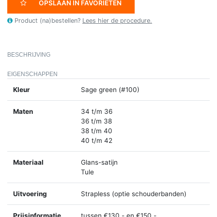
OPSLAAN IN FAVORIETEN
Product (na)bestellen?
Lees hier de procedure.
BESCHRIJVING
EIGENSCHAPPEN
Kleur
Sage green (#100)
Maten
34 t/m 36
36 t/m 38
38 t/m 40
40 t/m 42
Materiaal
Glans-satijn
Tule
Uitvoering
Strapless (optie schouderbanden)
Prijsinformatie
tussen €130,- en €150,-