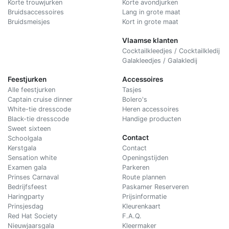
Korte trouwjurken
Korte avondjurken
Bruidsaccessoires
Lang in grote maat
Bruidsmeisjes
Kort in grote maat
Vlaamse klanten
Cocktailkleedjes / Cocktailkledij
Galakleedjes / Galakledij
Feestjurken
Accessoires
Alle feestjurken
Tasjes
Captain cruise dinner
Bolero's
White-tie dresscode
Heren accessoires
Black-tie dresscode
Handige producten
Sweet sixteen
Contact
Schoolgala
Kerstgala
C
ontact
Sensation white
Openingstijden
Examen gala
Parkeren
Prinses Carnaval
Route plannen
Bedrijfsfeest
Paskamer Reserveren
Haringparty
Prijsinformatie
Prinsjesdag
Kleurenkaart
Red Hat Society
F.A.Q.
Nieuwjaarsgala
Kleermaker