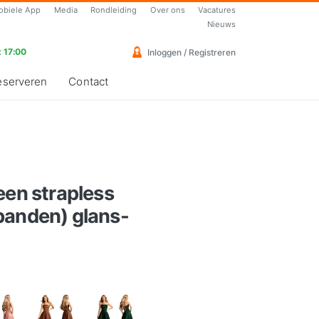
obiele App
Media
Rondleiding
Over ons
Vacatures
Nieuws
 17:00
Inloggen / Registreren
eserveren
Contact
een strapless
banden) glans-