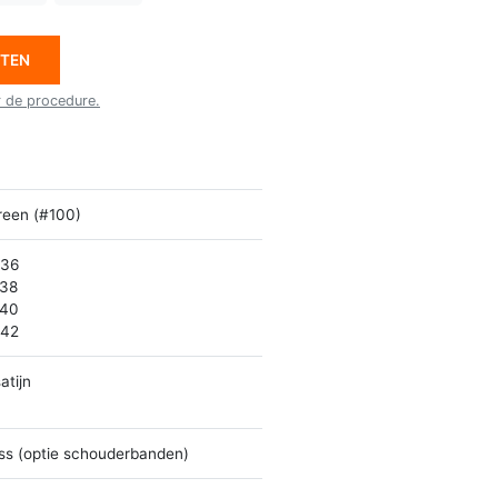
ETEN
r de procedure.
reen (#100)
 36
 38
 40
 42
atijn
ss (optie schouderbanden)