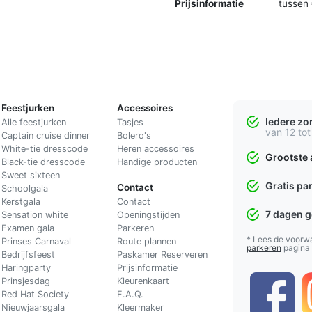
Prijsinformatie
tussen 
Feestjurken
Accessoires
Iedere z
Alle feestjurken
Tasjes
van 12 tot
Captain cruise dinner
Bolero's
White-tie dresscode
Heren accessoires
Grootste 
Black-tie dresscode
Handige producten
Sweet sixteen
Gratis pa
Contact
Schoolgala
Kerstgala
C
ontact
7 dagen 
Sensation white
Openingstijden
Examen gala
Parkeren
* Lees de voorw
Prinses Carnaval
Route plannen
parkeren
pagina
Bedrijfsfeest
Paskamer Reserveren
Haringparty
Prijsinformatie
Prinsjesdag
Kleurenkaart
Red Hat Society
F.A.Q.
Nieuwjaarsgala
Kleermaker