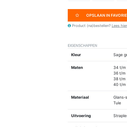
OPSLAAN IN FAVORI
Product (na)bestellen?
Lees hie
EIGENSCHAPPEN
Kleur
Sage g
Maten
34 t/m
36 t/m
38 t/m
40 t/m
Materiaal
Glans-s
Tule
Uitvoering
Straple