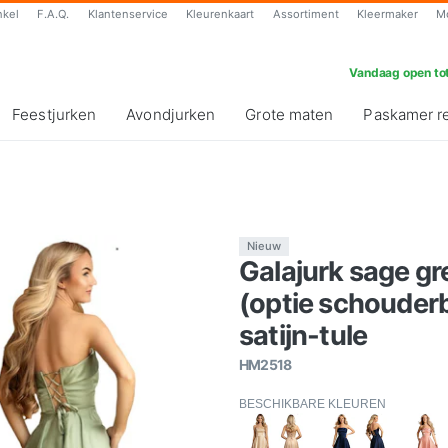
nkel
F.A.Q.
Klantenservice
Kleurenkaart
Assortiment
Kleermaker
M
Vandaag open tot
Feestjurken
Avondjurken
Grote maten
Paskamer r
Nieuw
Galajurk sage gr
(optie schouder
satijn-tule
HM2518
BESCHIKBARE KLEUREN