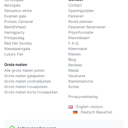
Kerstgala
C
ontact
Sensation white
Openingstijden
Examen gala
Parkeren
Prinses Carnaval
Route plannen
Bedrijfsfeest
Paskamer Reserveren
Haringparty
Prijsinformatie
Prinsjesdag
Kleurenkaart
Red Hat Society
F.A.Q.
Nieuwjaarsgala
Kleermaker
Luxury Fair
Nieuws
Blog
Grote maten
Reviews
Alle grote maten jurken
Media
Grote maten galajurken
Vacatures
Grote maten cocktailjurken
Klantenservice
Grote maten trouwjurken
Acties
Grote maten korte trouwjurken
Privacyverklaring
English visitors
Deutsch Besucher