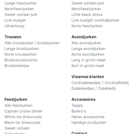
Lange feestjurken
Sweet sixteen jurk
Kerstfeestjurken
Kerstfeestjurken
Sweet sixteen jurk
Little black dress
Low budget
Low budget cocktailjurken
Uitverkoop
Korte feestjurken
Trouwen
Avondjurken
Alle trouwjurken / bruidsjurken
Alle avondjurken
Lange bruidsjurken
Lange avondjurken
Korte trouwjurken
Korte avondjurken
Bruidsaccessoires
Lang in grote maat
Bruidsmeisjes
Kort in grote maat
Vlaamse klanten
Cocktailkleedjes / Cocktailkledij
Galakleedjes / Galakledij
Feestjurken
Accessoires
Alle feestjurken
Tasjes
Captain cruise dinner
Bolero's
White-tie dresscode
Heren accessoires
Black-tie dresscode
Handige producten
Sweet sixteen
Contact
Schoolgala