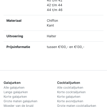
40 t/m 42
42 t/m 44
44 t/m 46
Materiaal
Chiffon
Kant
Uitvoering
Halter
Prijsinformatie
tussen €100,- en €130,-
Galajurken
Cocktailjurken
Alle galajurken
Alle cocktailjurken
Lange galajurken
Korte cocktailjurken
Korte galajurken
Korte galajurken
Grote maten galajurken
Korte avondjurken
Moeder van de bruid
Grote maten cocktailjurken