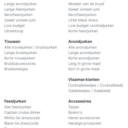
Lange avondjurken
Moeder van de bruid
Lange feestjurken
Sweet sixteen jurk
Kerstfeestjurken
Kerstfeestjurken
Sweet sixteen jurk
Little black dress
Low budget
Low budget cocktailjurken
Uitverkoop
Korte feestjurken
Trouwen
Avondjurken
Alle trouwjurken / bruidsjurken
Alle avondjurken
Lange bruidsjurken
Lange avondjurken
Korte trouwjurken
Korte avondjurken
Bruidsaccessoires
Lang in grote maat
Bruidsmeisjes
Kort in grote maat
Vlaamse klanten
Cocktailkleedjes / Cocktailkledij
Galakleedjes / Galakledij
Feestjurken
Accessoires
Alle feestjurken
Tasjes
Captain cruise dinner
Bolero's
White-tie dresscode
Heren accessoires
Black-tie dresscode
Handige producten