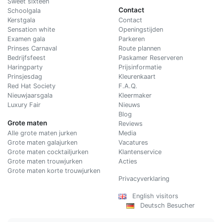
Sweet sixteen
Contact
Schoolgala
Kerstgala
C
ontact
Sensation white
Openingstijden
Examen gala
Parkeren
Prinses Carnaval
Route plannen
Bedrijfsfeest
Paskamer Reserveren
Haringparty
Prijsinformatie
Prinsjesdag
Kleurenkaart
Red Hat Society
F.A.Q.
Nieuwjaarsgala
Kleermaker
Luxury Fair
Nieuws
Blog
Grote maten
Reviews
Alle grote maten jurken
Media
Grote maten galajurken
Vacatures
Grote maten cocktailjurken
Klantenservice
Grote maten trouwjurken
Acties
Grote maten korte trouwjurken
Privacyverklaring
English visitors
Deutsch Besucher