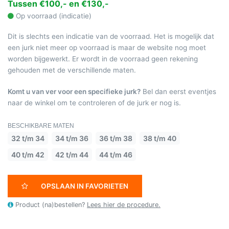
Tussen €100,- en €130,-
Op voorraad (indicatie)
Dit is slechts een indicatie van de voorraad. Het is mogelijk dat
een jurk niet meer op voorraad is maar de website nog moet
worden bijgewerkt. Er wordt in de voorraad geen rekening
gehouden met de verschillende maten.
Komt u van ver voor een specifieke jurk?
Bel dan eerst eventjes
naar de winkel om te controleren of de jurk er nog is.
BESCHIKBARE MATEN
32 t/m 34
34 t/m 36
36 t/m 38
38 t/m 40
40 t/m 42
42 t/m 44
44 t/m 46
OPSLAAN IN FAVORIETEN
Product (na)bestellen?
Lees hier de procedure.