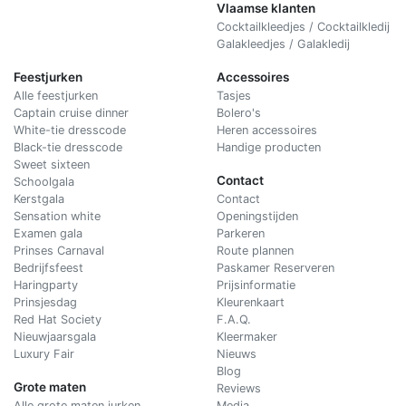
Vlaamse klanten
Cocktailkleedjes / Cocktailkledij
Galakleedjes / Galakledij
Feestjurken
Accessoires
Alle feestjurken
Tasjes
Captain cruise dinner
Bolero's
White-tie dresscode
Heren accessoires
Black-tie dresscode
Handige producten
Sweet sixteen
Contact
Schoolgala
Kerstgala
C
ontact
Sensation white
Openingstijden
Examen gala
Parkeren
Prinses Carnaval
Route plannen
Bedrijfsfeest
Paskamer Reserveren
Haringparty
Prijsinformatie
Prinsjesdag
Kleurenkaart
Red Hat Society
F.A.Q.
Nieuwjaarsgala
Kleermaker
Luxury Fair
Nieuws
Blog
Grote maten
Reviews
Alle grote maten jurken
Media