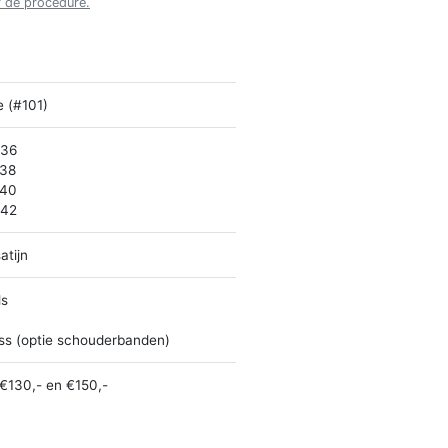
r de procedure.
e (#101)
 36
 38
 40
 42
atijn
ls
ss (optie schouderbanden)
€130,- en €150,-