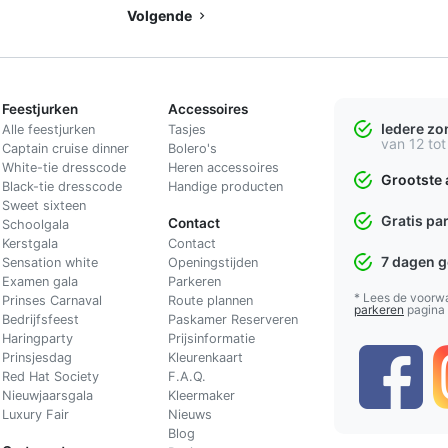
Volgende
Feestjurken
Accessoires
Iedere z
Alle feestjurken
Tasjes
van 12 tot
Captain cruise dinner
Bolero's
White-tie dresscode
Heren accessoires
Grootste 
Black-tie dresscode
Handige producten
Sweet sixteen
Gratis pa
Contact
Schoolgala
Kerstgala
C
ontact
7 dagen 
Sensation white
Openingstijden
Examen gala
Parkeren
* Lees de voorw
Prinses Carnaval
Route plannen
parkeren
pagina
Bedrijfsfeest
Paskamer Reserveren
Haringparty
Prijsinformatie
Prinsjesdag
Kleurenkaart
Red Hat Society
F.A.Q.
Nieuwjaarsgala
Kleermaker
Luxury Fair
Nieuws
Blog