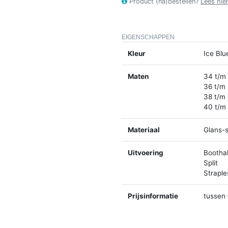
Product (na)bestellen?
Lees hie
EIGENSCHAPPEN
Kleur
Ice Blu
Maten
34 t/m
36 t/m
38 t/m
40 t/m
Materiaal
Glans-s
Uitvoering
Bootha
Split
Straple
Prijsinformatie
tussen 