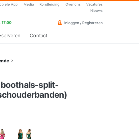
obiele App
Media
Rondleiding
Over ons
Vacatures
Nieuws
 17:00
Inloggen / Registreren
eserveren
Contact
ende
 boothals-split-
e schouderbanden)