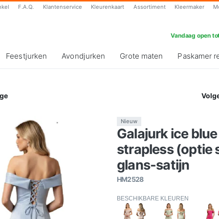
nkel
F.A.Q.
Klantenservice
Kleurenkaart
Assortiment
Kleermaker
M
Vandaag open tot
Feestjurken
Avondjurken
Grote maten
Paskamer r
ge
Volg
Nieuw
Galajurk ice blue
strapless (opti
glans-satijn
HM2528
BESCHIKBARE KLEUREN