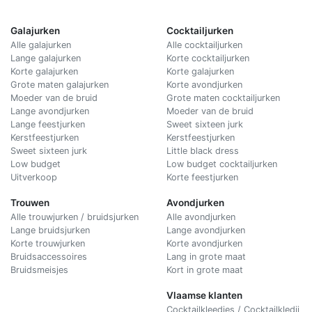
Galajurken
Cocktailjurken
Alle galajurken
Alle cocktailjurken
Lange galajurken
Korte cocktailjurken
Korte galajurken
Korte galajurken
Grote maten galajurken
Korte avondjurken
Moeder van de bruid
Grote maten cocktailjurken
Lange avondjurken
Moeder van de bruid
Lange feestjurken
Sweet sixteen jurk
Kerstfeestjurken
Kerstfeestjurken
Sweet sixteen jurk
Little black dress
Low budget
Low budget cocktailjurken
Uitverkoop
Korte feestjurken
Trouwen
Avondjurken
Alle trouwjurken / bruidsjurken
Alle avondjurken
Lange bruidsjurken
Lange avondjurken
Korte trouwjurken
Korte avondjurken
Bruidsaccessoires
Lang in grote maat
Bruidsmeisjes
Kort in grote maat
Vlaamse klanten
Cocktailkleedjes / Cocktailkledij