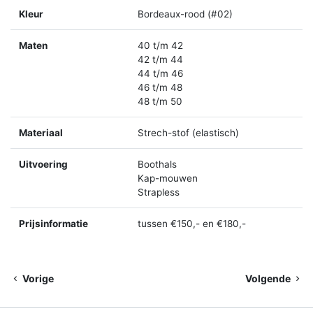
Kleur
Bordeaux-rood (#02)
Maten
40 t/m 42
42 t/m 44
44 t/m 46
46 t/m 48
48 t/m 50
Materiaal
Strech-stof (elastisch)
Uitvoering
Boothals
Kap-mouwen
Strapless
Prijsinformatie
tussen €150,- en €180,-
Vorige
Volgende