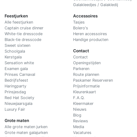
Galakleedjes / Galakledij
Feestjurken
Accessoires
Alle feestjurken
Tasjes
Captain cruise dinner
Bolero's
White-tie dresscode
Heren accessoires
Black-tie dresscode
Handige producten
Sweet sixteen
Contact
Schoolgala
Kerstgala
C
ontact
Sensation white
Openingstijden
Examen gala
Parkeren
Prinses Carnaval
Route plannen
Bedrijfsfeest
Paskamer Reserveren
Haringparty
Prijsinformatie
Prinsjesdag
Kleurenkaart
Red Hat Society
F.A.Q.
Nieuwjaarsgala
Kleermaker
Luxury Fair
Nieuws
Blog
Grote maten
Reviews
Alle grote maten jurken
Media
Grote maten galajurken
Vacatures