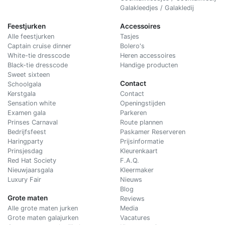
Galakleedjes / Galakledij
Feestjurken
Accessoires
Alle feestjurken
Tasjes
Captain cruise dinner
Bolero's
White-tie dresscode
Heren accessoires
Black-tie dresscode
Handige producten
Sweet sixteen
Contact
Schoolgala
Kerstgala
C
ontact
Sensation white
Openingstijden
Examen gala
Parkeren
Prinses Carnaval
Route plannen
Bedrijfsfeest
Paskamer Reserveren
Haringparty
Prijsinformatie
Prinsjesdag
Kleurenkaart
Red Hat Society
F.A.Q.
Nieuwjaarsgala
Kleermaker
Luxury Fair
Nieuws
Blog
Grote maten
Reviews
Alle grote maten jurken
Media
Grote maten galajurken
Vacatures