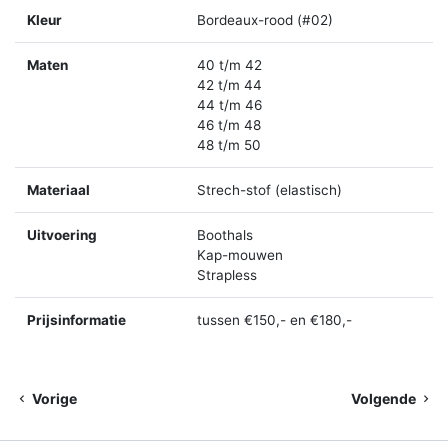
Kleur
Bordeaux-rood (#02)
Maten
40 t/m 42
42 t/m 44
44 t/m 46
46 t/m 48
48 t/m 50
Materiaal
Strech-stof (elastisch)
Uitvoering
Boothals
Kap-mouwen
Strapless
Prijsinformatie
tussen €150,- en €180,-
Vorige
Volgende