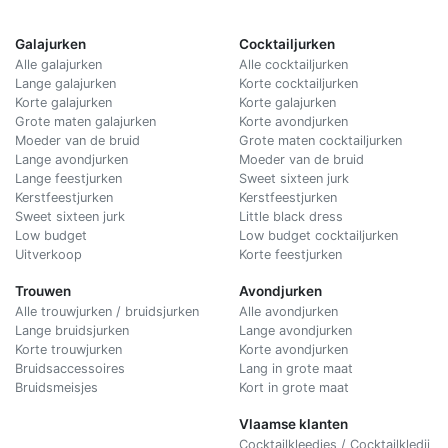
Galajurken
Cocktailjurken
Alle galajurken
Alle cocktailjurken
Lange galajurken
Korte cocktailjurken
Korte galajurken
Korte galajurken
Grote maten galajurken
Korte avondjurken
Moeder van de bruid
Grote maten cocktailjurken
Lange avondjurken
Moeder van de bruid
Lange feestjurken
Sweet sixteen jurk
Kerstfeestjurken
Kerstfeestjurken
Sweet sixteen jurk
Little black dress
Low budget
Low budget cocktailjurken
Uitverkoop
Korte feestjurken
Trouwen
Avondjurken
Alle trouwjurken / bruidsjurken
Alle avondjurken
Lange bruidsjurken
Lange avondjurken
Korte trouwjurken
Korte avondjurken
Bruidsaccessoires
Lang in grote maat
Bruidsmeisjes
Kort in grote maat
Vlaamse klanten
Cocktailkleedjes / Cocktailkledij