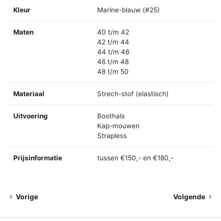
Kleur
Marine-blauw (#25)
Maten
40 t/m 42
42 t/m 44
44 t/m 46
46 t/m 48
48 t/m 50
Materiaal
Strech-stof (elastisch)
Uitvoering
Boothals
Kap-mouwen
Strapless
Prijsinformatie
tussen €150,- en €180,-
Vorige
Volgende