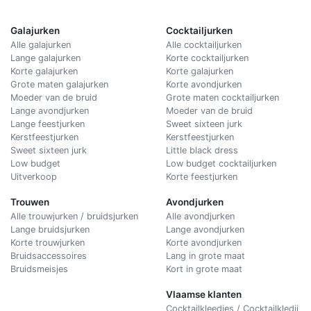
Galajurken
Cocktailjurken
Alle galajurken
Alle cocktailjurken
Lange galajurken
Korte cocktailjurken
Korte galajurken
Korte galajurken
Grote maten galajurken
Korte avondjurken
Moeder van de bruid
Grote maten cocktailjurken
Lange avondjurken
Moeder van de bruid
Lange feestjurken
Sweet sixteen jurk
Kerstfeestjurken
Kerstfeestjurken
Sweet sixteen jurk
Little black dress
Low budget
Low budget cocktailjurken
Uitverkoop
Korte feestjurken
Trouwen
Avondjurken
Alle trouwjurken / bruidsjurken
Alle avondjurken
Lange bruidsjurken
Lange avondjurken
Korte trouwjurken
Korte avondjurken
Bruidsaccessoires
Lang in grote maat
Bruidsmeisjes
Kort in grote maat
Vlaamse klanten
Cocktailkleedjes / Cocktailkledij