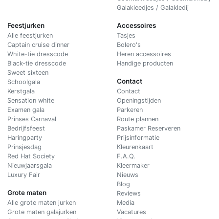
Galakleedjes / Galakledij
Feestjurken
Accessoires
Alle feestjurken
Tasjes
Captain cruise dinner
Bolero's
White-tie dresscode
Heren accessoires
Black-tie dresscode
Handige producten
Sweet sixteen
Contact
Schoolgala
Kerstgala
C
ontact
Sensation white
Openingstijden
Examen gala
Parkeren
Prinses Carnaval
Route plannen
Bedrijfsfeest
Paskamer Reserveren
Haringparty
Prijsinformatie
Prinsjesdag
Kleurenkaart
Red Hat Society
F.A.Q.
Nieuwjaarsgala
Kleermaker
Luxury Fair
Nieuws
Blog
Grote maten
Reviews
Alle grote maten jurken
Media
Grote maten galajurken
Vacatures