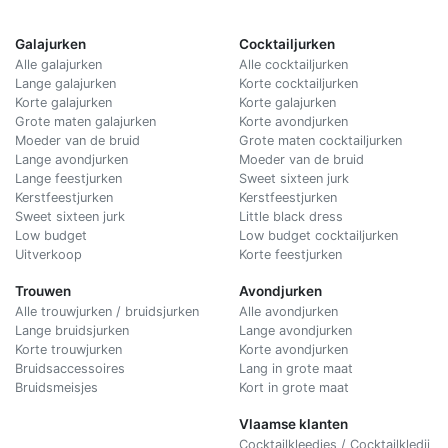
Galajurken
Cocktailjurken
Alle galajurken
Alle cocktailjurken
Lange galajurken
Korte cocktailjurken
Korte galajurken
Korte galajurken
Grote maten galajurken
Korte avondjurken
Moeder van de bruid
Grote maten cocktailjurken
Lange avondjurken
Moeder van de bruid
Lange feestjurken
Sweet sixteen jurk
Kerstfeestjurken
Kerstfeestjurken
Sweet sixteen jurk
Little black dress
Low budget
Low budget cocktailjurken
Uitverkoop
Korte feestjurken
Trouwen
Avondjurken
Alle trouwjurken / bruidsjurken
Alle avondjurken
Lange bruidsjurken
Lange avondjurken
Korte trouwjurken
Korte avondjurken
Bruidsaccessoires
Lang in grote maat
Bruidsmeisjes
Kort in grote maat
Vlaamse klanten
Cocktailkleedjes / Cocktailkledij