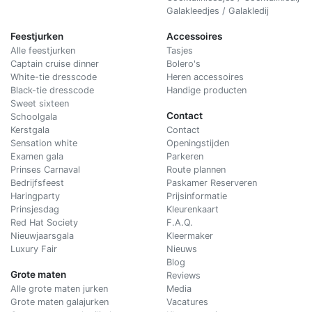
Galakleedjes / Galakledij
Feestjurken
Accessoires
Alle feestjurken
Tasjes
Captain cruise dinner
Bolero's
White-tie dresscode
Heren accessoires
Black-tie dresscode
Handige producten
Sweet sixteen
Contact
Schoolgala
Kerstgala
C
ontact
Sensation white
Openingstijden
Examen gala
Parkeren
Prinses Carnaval
Route plannen
Bedrijfsfeest
Paskamer Reserveren
Haringparty
Prijsinformatie
Prinsjesdag
Kleurenkaart
Red Hat Society
F.A.Q.
Nieuwjaarsgala
Kleermaker
Luxury Fair
Nieuws
Blog
Grote maten
Reviews
Alle grote maten jurken
Media
Grote maten galajurken
Vacatures