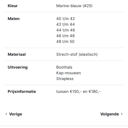
Kleur
Marine-blauw (#25)
Maten
40 t/m 42
42 t/m 44
44 t/m 46
46 t/m 48
48 t/m 50
Materiaal
Strech-stof (elastisch)
Uitvoering
Boothals
Kap-mouwen
Strapless
Prijsinformatie
tussen €150,- en €180,-
Vorige
Volgende