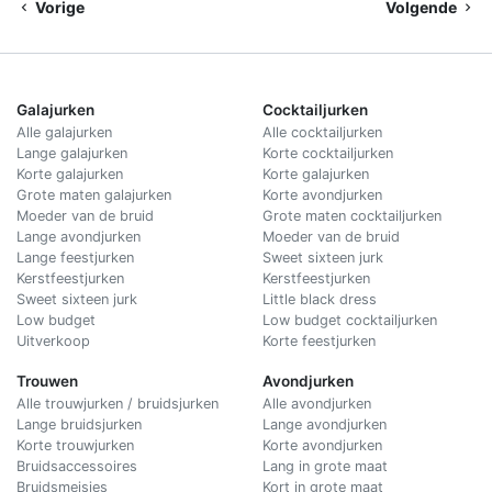
Vorige
Volgende
Galajurken
Cocktailjurken
Alle galajurken
Alle cocktailjurken
Lange galajurken
Korte cocktailjurken
Korte galajurken
Korte galajurken
Grote maten galajurken
Korte avondjurken
Moeder van de bruid
Grote maten cocktailjurken
Lange avondjurken
Moeder van de bruid
Lange feestjurken
Sweet sixteen jurk
Kerstfeestjurken
Kerstfeestjurken
Sweet sixteen jurk
Little black dress
Low budget
Low budget cocktailjurken
Uitverkoop
Korte feestjurken
Trouwen
Avondjurken
Alle trouwjurken / bruidsjurken
Alle avondjurken
Lange bruidsjurken
Lange avondjurken
Korte trouwjurken
Korte avondjurken
Bruidsaccessoires
Lang in grote maat
Bruidsmeisjes
Kort in grote maat