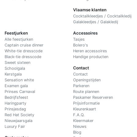
Vlaamse klanten
Cocktailkleedjes / Cocktailkledij
Galakleedjes / Galakledij
Feestjurken
Accessoires
Alle feestjurken
Tasjes
Captain cruise dinner
Bolero's
White-tie dresscode
Heren accessoires
Black-tie dresscode
Handige producten
Sweet sixteen
Contact
Schoolgala
Kerstgala
C
ontact
Sensation white
Openingstijden
Examen gala
Parkeren
Prinses Carnaval
Route plannen
Bedrijfsfeest
Paskamer Reserveren
Haringparty
Prijsinformatie
Prinsjesdag
Kleurenkaart
Red Hat Society
F.A.Q.
Nieuwjaarsgala
Kleermaker
Luxury Fair
Nieuws
Blog