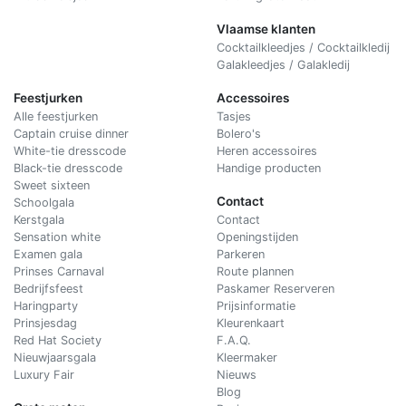
Vlaamse klanten
Cocktailkleedjes / Cocktailkledij
Galakleedjes / Galakledij
Feestjurken
Accessoires
Alle feestjurken
Tasjes
Captain cruise dinner
Bolero's
White-tie dresscode
Heren accessoires
Black-tie dresscode
Handige producten
Sweet sixteen
Contact
Schoolgala
Kerstgala
C
ontact
Sensation white
Openingstijden
Examen gala
Parkeren
Prinses Carnaval
Route plannen
Bedrijfsfeest
Paskamer Reserveren
Haringparty
Prijsinformatie
Prinsjesdag
Kleurenkaart
Red Hat Society
F.A.Q.
Nieuwjaarsgala
Kleermaker
Luxury Fair
Nieuws
Blog