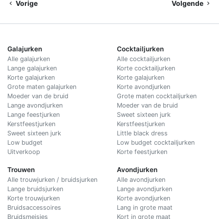
Vorige
Volgende
Galajurken
Cocktailjurken
Alle galajurken
Alle cocktailjurken
Lange galajurken
Korte cocktailjurken
Korte galajurken
Korte galajurken
Grote maten galajurken
Korte avondjurken
Moeder van de bruid
Grote maten cocktailjurken
Lange avondjurken
Moeder van de bruid
Lange feestjurken
Sweet sixteen jurk
Kerstfeestjurken
Kerstfeestjurken
Sweet sixteen jurk
Little black dress
Low budget
Low budget cocktailjurken
Uitverkoop
Korte feestjurken
Trouwen
Avondjurken
Alle trouwjurken / bruidsjurken
Alle avondjurken
Lange bruidsjurken
Lange avondjurken
Korte trouwjurken
Korte avondjurken
Bruidsaccessoires
Lang in grote maat
Bruidsmeisjes
Kort in grote maat