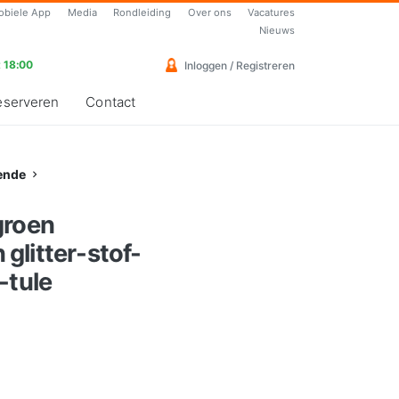
obiele App
Media
Rondleiding
Over ons
Vacatures
Nieuws
 18:00
Inloggen / Registreren
eserveren
Contact
ende
groen
glitter-stof-
-tule