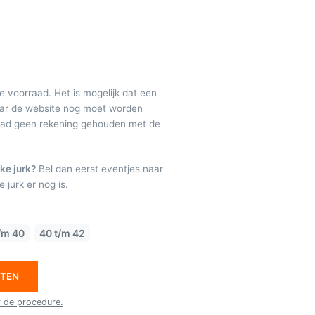
de voorraad. Het is mogelijk dat een
maar de website nog moet worden
raad geen rekening gehouden met de
ke jurk?
Bel dan eerst eventjes naar
 jurk er nog is.
/m 40
40 t/m 42
ETEN
r de procedure.