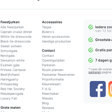
Feestjurken
Accessoires
Iedere z
Alle feestjurken
Tasjes
van 12 tot
Captain cruise dinner
Bolero's
White-tie dresscode
Heren accessoires
Grootste 
Black-tie dresscode
Handige producten
Sweet sixteen
Gratis pa
Contact
Schoolgala
Kerstgala
C
ontact
7 dagen 
Sensation white
Openingstijden
Examen gala
Parkeren
* Lees de voorw
Prinses Carnaval
Route plannen
parkeren
pagina
Bedrijfsfeest
Paskamer Reserveren
Haringparty
Prijsinformatie
Prinsjesdag
Kleurenkaart
Red Hat Society
F.A.Q.
Nieuwjaarsgala
Kleermaker
Luxury Fair
Nieuws
Blog
Grote maten
Reviews