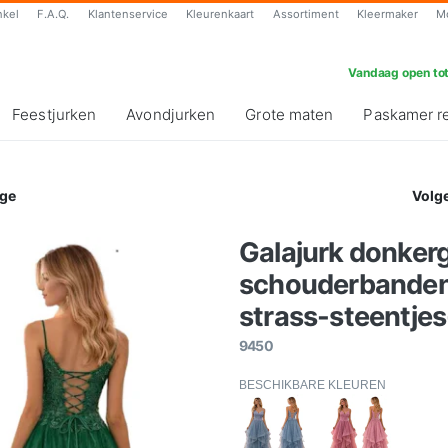
nkel
F.A.Q.
Klantenservice
Kleurenkaart
Assortiment
Kleermaker
M
Vandaag open tot
Feestjurken
Avondjurken
Grote maten
Paskamer r
ge
Volg
Galajurk donker
schouderbanden 
strass-steentjes
9450
BESCHIKBARE KLEUREN