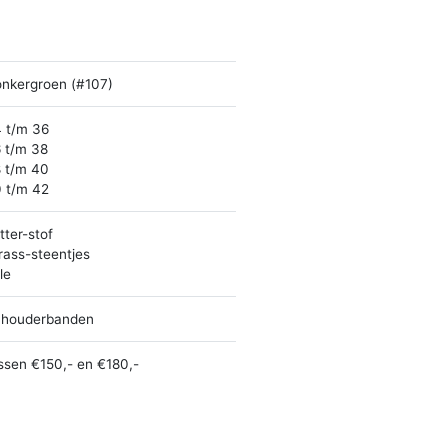
nkergroen (#107)
 t/m 36
 t/m 38
 t/m 40
 t/m 42
itter-stof
rass-steentjes
le
houderbanden
ssen €150,- en €180,-