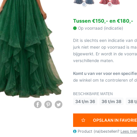
Tussen €150,- en €180,-
Op voorraad (indicatie)
Dit is slechts een indicatie van 
jurk niet meer op voorraad is 
bijgewerkt. Er wordt in de voor
verschillende maten.
Komt u van ver voor een specifie
de winkel om te controleren of de
BESCHIKBARE MATEN
34 t/m 36
36 t/m 38
38 t
OPSLAAN IN FAVORI
Product (na)bestellen?
Lees hie