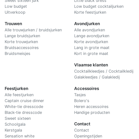
Sweet sixteen jurk
Little black dress
Low budget
Low budget cocktailjurken
Uitverkoop
Korte feestjurken
Trouwen
Avondjurken
Alle trouwjurken / bruidsjurken
Alle avondjurken
Lange bruidsjurken
Lange avondjurken
Korte trouwjurken
Korte avondjurken
Bruidsaccessoires
Lang in grote maat
Bruidsmeisjes
Kort in grote maat
Vlaamse klanten
Cocktailkleedjes / Cocktailkledij
Galakleedjes / Galakledij
Feestjurken
Accessoires
Alle feestjurken
Tasjes
Captain cruise dinner
Bolero's
White-tie dresscode
Heren accessoires
Black-tie dresscode
Handige producten
Sweet sixteen
Contact
Schoolgala
Kerstgala
C
ontact
Sensation white
Openingstijden