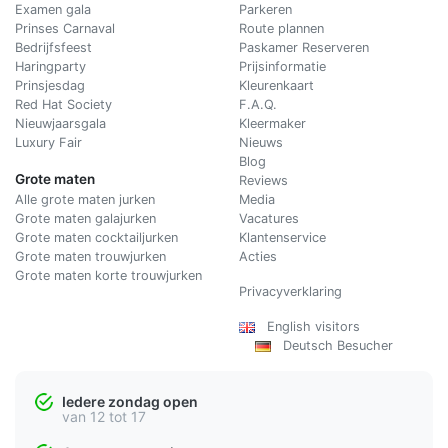
Examen gala
Parkeren
Prinses Carnaval
Route plannen
Bedrijfsfeest
Paskamer Reserveren
Haringparty
Prijsinformatie
Prinsjesdag
Kleurenkaart
Red Hat Society
F.A.Q.
Nieuwjaarsgala
Kleermaker
Luxury Fair
Nieuws
Blog
Grote maten
Reviews
Alle grote maten jurken
Media
Grote maten galajurken
Vacatures
Grote maten cocktailjurken
Klantenservice
Grote maten trouwjurken
Acties
Grote maten korte trouwjurken
Privacyverklaring
English visitors
Deutsch Besucher
Iedere zondag open
van 12 tot 17