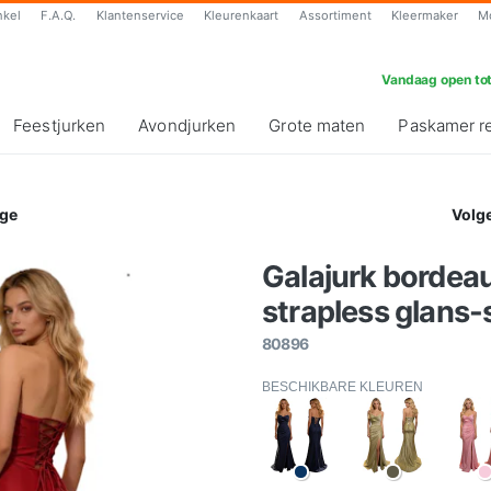
nkel
F.A.Q.
Klantenservice
Kleurenkaart
Assortiment
Kleermaker
M
Vandaag open tot
Feestjurken
Avondjurken
Grote maten
Paskamer r
ge
Volg
Galajurk bordeau
strapless glans-s
80896
BESCHIKBARE KLEUREN