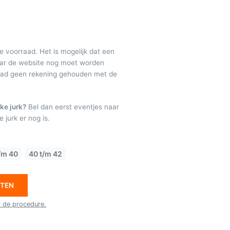
de voorraad. Het is mogelijk dat een
maar de website nog moet worden
raad geen rekening gehouden met de
ke jurk?
Bel dan eerst eventjes naar
 jurk er nog is.
/m 40
40 t/m 42
ETEN
r de procedure.