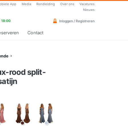
obiele App
Media
Rondleiding
Over ons
Vacatures
Nieuws
 18:00
Inloggen / Registreren
eserveren
Contact
ende
x-rood split-
atijn