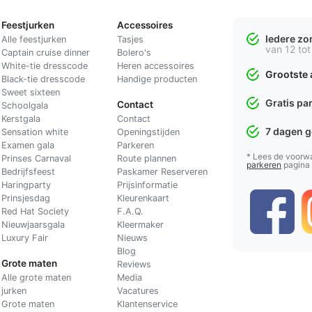
Feestjurken
Accessoires
Iedere z
Alle feestjurken
Tasjes
van 12 tot
Captain cruise dinner
Bolero's
White-tie dresscode
Heren accessoires
Grootste 
Black-tie dresscode
Handige producten
Sweet sixteen
Gratis pa
Contact
Schoolgala
Kerstgala
C
ontact
7 dagen 
Sensation white
Openingstijden
Examen gala
Parkeren
* Lees de voorw
Prinses Carnaval
Route plannen
parkeren
pagina
Bedrijfsfeest
Paskamer Reserveren
Haringparty
Prijsinformatie
Prinsjesdag
Kleurenkaart
Red Hat Society
F.A.Q.
Nieuwjaarsgala
Kleermaker
Luxury Fair
Nieuws
Blog
Grote maten
Reviews
Alle grote maten
Media
jurken
Vacatures
Grote maten
Klantenservice