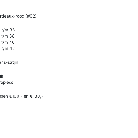
rdeaux-rood (#02)
 t/m 36
 t/m 38
 t/m 40
 t/m 42
ans-satijn
it
rapless
ssen €100,- en €130,-