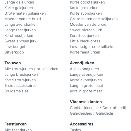
Lange galajurken
Korte cocktailjurken
Korte galajurken
Korte galajurken
Grote maten galajurken
Korte avondjurken
Moeder van de bruid
Grote maten cocktailjurken
Lange avondjurken
Moeder van de bruid
Lange feestjurken
Sweet sixteen jurk
Kerstfeestjurken
Kerstfeestjurken
Sweet sixteen jurk
Little black dress
Low budget
Low budget cocktailjurken
Uitverkoop
Korte feestjurken
Trouwen
Avondjurken
Alle trouwjurken / bruidsjurken
Alle avondjurken
Lange bruidsjurken
Lange avondjurken
Korte trouwjurken
Korte avondjurken
Bruidsaccessoires
Lang in grote maat
Bruidsmeisjes
Kort in grote maat
Vlaamse klanten
Cocktailkleedjes / Cocktailkledij
Galakleedjes / Galakledij
Feestjurken
Accessoires
Alle feestjurken
Tasjes