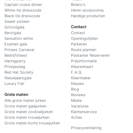
Captain cruise dinner
Bolero's
White-tie dresscode
Heren accessoires
Black-tie dresscode
Handige producten
Sweet sixteen
Contact
Schoolgala
Kerstgala
C
ontact
Sensation white
Openingstijden
Examen gala
Parkeren
Prinses Carnaval
Route plannen
Bedrijfsfeest
Paskamer Reserveren
Haringparty
Prijsinformatie
Prinsjesdag
Kleurenkaart
Red Hat Society
F.A.Q.
Nieuwjaarsgala
Kleermaker
Luxury Fair
Nieuws
Blog
Grote maten
Reviews
Alle grote maten jurken
Media
Grote maten galajurken
Vacatures
Grote maten cocktailjurken
Klantenservice
Grote maten trouwjurken
Acties
Grote maten korte trouwjurken
Privacyverklaring