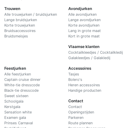
Trouwen
Avondjurken
Alle trouwjurken / bruidsjurken
Alle avondjurken
Lange bruidsjurken
Lange avondjurken
Korte trouwjurken
Korte avondjurken
Bruidsaccessoires
Lang in grote maat
Bruidsmeisjes
Kort in grote maat
Vlaamse klanten
Cocktailkleedjes / Cocktailkledij
Galakleedjes / Galakledij
Feestjurken
Accessoires
Alle feestjurken
Tasjes
Captain cruise dinner
Bolero's
White-tie dresscode
Heren accessoires
Black-tie dresscode
Handige producten
Sweet sixteen
Contact
Schoolgala
Kerstgala
C
ontact
Sensation white
Openingstijden
Examen gala
Parkeren
Prinses Carnaval
Route plannen