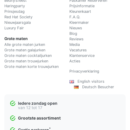
Bedrijfsfeest
Paskamer Reserveren
Haringparty
Prijsinformatie
Prinsjesdag
Kleurenkaart
Red Hat Society
F.A.Q.
Nieuwjaarsgala
Kleermaker
Luxury Fair
Nieuws
Blog
Grote maten
Reviews
Alle grote maten jurken
Media
Grote maten galajurken
Vacatures
Grote maten cocktailjurken
Klantenservice
Grote maten trouwjurken
Acties
Grote maten korte trouwjurken
Privacyverklaring
English visitors
Deutsch Besucher
Iedere zondag open
van 12 tot 17
Grootste assortiment
*
Gratis parkeren