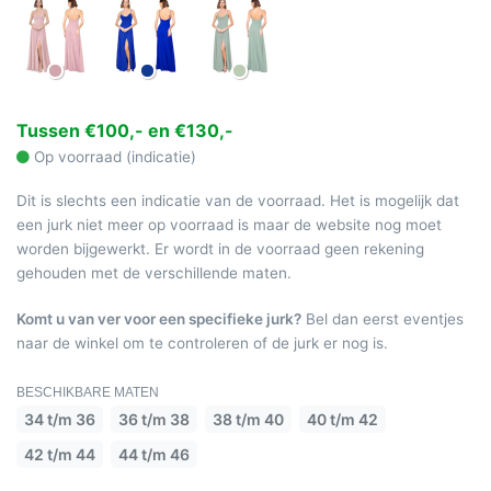
Tussen €100,- en €130,-
Op voorraad (indicatie)
Dit is slechts een indicatie van de voorraad. Het is mogelijk dat
een jurk niet meer op voorraad is maar de website nog moet
worden bijgewerkt. Er wordt in de voorraad geen rekening
gehouden met de verschillende maten.
Komt u van ver voor een specifieke jurk?
Bel dan eerst eventjes
naar de winkel om te controleren of de jurk er nog is.
BESCHIKBARE MATEN
34 t/m 36
36 t/m 38
38 t/m 40
40 t/m 42
42 t/m 44
44 t/m 46