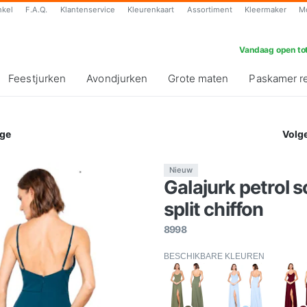
nkel
F.A.Q.
Klantenservice
Kleurenkaart
Assortiment
Kleermaker
M
Vandaag open tot
Feestjurken
Avondjurken
Grote maten
Paskamer r
ge
Volg
Nieuw
Galajurk petrol
split chiffon
8998
BESCHIKBARE KLEUREN