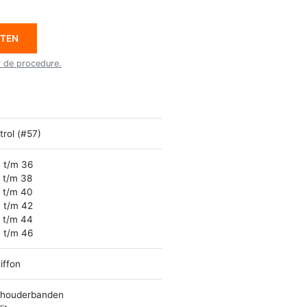
ETEN
r de procedure.
trol (#57)
 t/m 36
 t/m 38
 t/m 40
 t/m 42
 t/m 44
 t/m 46
iffon
houderbanden