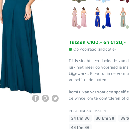
Tussen €100,- en €130,-
Op voorraad (indicatie)
Dit is slechts een indicatie van 
jurk niet meer op voorraad is 
bijgewerkt. Er wordt in de voor
verschillende maten.
Komt u van ver voor een specifie
de winkel om te controleren of de
BESCHIKBARE MATEN
34 t/m 36
36 t/m 38
38 t
44 t/m 46