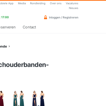
obiele App
Media
Rondleiding
Over ons
Vacatures
Nieuws
 17:00
Inloggen / Registreren
eserveren
Contact
ende
 schouderbanden-