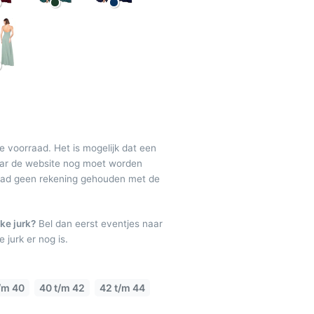
de voorraad. Het is mogelijk dat een
maar de website nog moet worden
raad geen rekening gehouden met de
ke jurk?
Bel dan eerst eventjes naar
 jurk er nog is.
/m 40
40 t/m 42
42 t/m 44