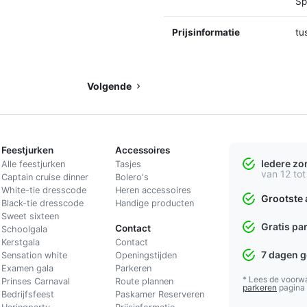
Spl
Prijsinformatie
tu
Volgende
Feestjurken
Accessoires
Iedere z
Alle feestjurken
Tasjes
van 12 tot
Captain cruise dinner
Bolero's
White-tie dresscode
Heren accessoires
Grootste 
Black-tie dresscode
Handige producten
Sweet sixteen
Gratis pa
Contact
Schoolgala
Kerstgala
C
ontact
7 dagen 
Sensation white
Openingstijden
Examen gala
Parkeren
* Lees de voorw
Prinses Carnaval
Route plannen
parkeren
pagina
Bedrijfsfeest
Paskamer Reserveren