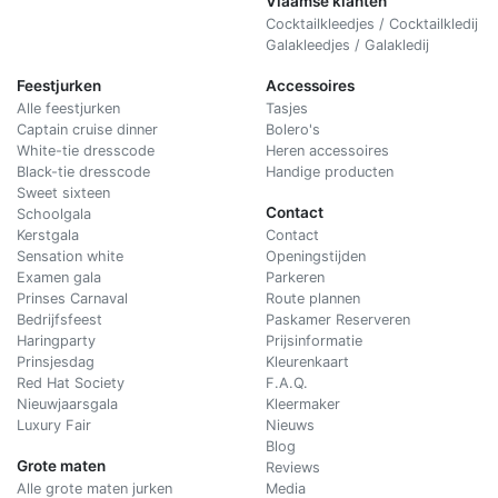
Vlaamse klanten
Cocktailkleedjes / Cocktailkledij
Galakleedjes / Galakledij
Feestjurken
Accessoires
Alle feestjurken
Tasjes
Captain cruise dinner
Bolero's
White-tie dresscode
Heren accessoires
Black-tie dresscode
Handige producten
Sweet sixteen
Contact
Schoolgala
Kerstgala
C
ontact
Sensation white
Openingstijden
Examen gala
Parkeren
Prinses Carnaval
Route plannen
Bedrijfsfeest
Paskamer Reserveren
Haringparty
Prijsinformatie
Prinsjesdag
Kleurenkaart
Red Hat Society
F.A.Q.
Nieuwjaarsgala
Kleermaker
Luxury Fair
Nieuws
Blog
Grote maten
Reviews
Alle grote maten jurken
Media