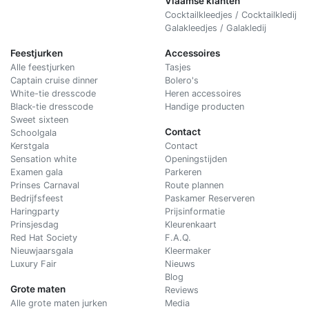
Vlaamse klanten
Cocktailkleedjes / Cocktailkledij
Galakleedjes / Galakledij
Feestjurken
Accessoires
Alle feestjurken
Tasjes
Captain cruise dinner
Bolero's
White-tie dresscode
Heren accessoires
Black-tie dresscode
Handige producten
Sweet sixteen
Contact
Schoolgala
Kerstgala
C
ontact
Sensation white
Openingstijden
Examen gala
Parkeren
Prinses Carnaval
Route plannen
Bedrijfsfeest
Paskamer Reserveren
Haringparty
Prijsinformatie
Prinsjesdag
Kleurenkaart
Red Hat Society
F.A.Q.
Nieuwjaarsgala
Kleermaker
Luxury Fair
Nieuws
Blog
Grote maten
Reviews
Alle grote maten jurken
Media