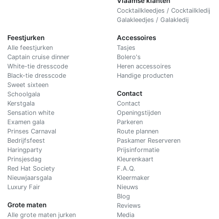
Vlaamse klanten
Cocktailkleedjes / Cocktailkledij
Galakleedjes / Galakledij
Feestjurken
Accessoires
Alle feestjurken
Tasjes
Captain cruise dinner
Bolero's
White-tie dresscode
Heren accessoires
Black-tie dresscode
Handige producten
Sweet sixteen
Contact
Schoolgala
Kerstgala
C
ontact
Sensation white
Openingstijden
Examen gala
Parkeren
Prinses Carnaval
Route plannen
Bedrijfsfeest
Paskamer Reserveren
Haringparty
Prijsinformatie
Prinsjesdag
Kleurenkaart
Red Hat Society
F.A.Q.
Nieuwjaarsgala
Kleermaker
Luxury Fair
Nieuws
Blog
Grote maten
Reviews
Alle grote maten jurken
Media