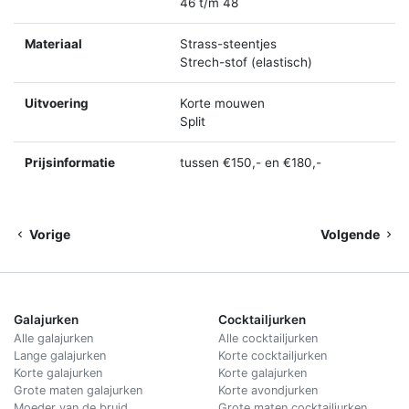
46 t/m 48
Materiaal
Strass-steentjes
Strech-stof (elastisch)
Uitvoering
Korte mouwen
Split
Prijsinformatie
tussen €150,- en €180,-
Vorige
Volgende
Galajurken
Cocktailjurken
Alle galajurken
Alle cocktailjurken
Lange galajurken
Korte cocktailjurken
Korte galajurken
Korte galajurken
Grote maten galajurken
Korte avondjurken
Moeder van de bruid
Grote maten cocktailjurken