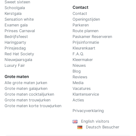
Sweet sixteen
Contact
Schoolgala
Kerstgala
C
ontact
Sensation white
Openingstijden
Examen gala
Parkeren
Prinses Carnaval
Route plannen
Bedrijfsfeest
Paskamer Reserveren
Haringparty
Prijsinformatie
Prinsjesdag
Kleurenkaart
Red Hat Society
F.A.Q.
Nieuwjaarsgala
Kleermaker
Luxury Fair
Nieuws
Blog
Grote maten
Reviews
Alle grote maten jurken
Media
Grote maten galajurken
Vacatures
Grote maten cocktailjurken
Klantenservice
Grote maten trouwjurken
Acties
Grote maten korte trouwjurken
Privacyverklaring
English visitors
Deutsch Besucher