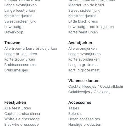
Lange avondjurken
Moeder van de bruid
Lange feestjurken
Sweet sixteen jurk
Kerstfeestjurken
Kerstfeestjurken
Sweet sixteen jurk
Little black dress
Low budget
Low budget cocktailjurken
Uitverkoop
Korte feestjurken
Trouwen
Avondjurken
Alle trouwjurken / bruidsjurken
Alle avondjurken
Lange bruidsjurken
Lange avondjurken
Korte trouwjurken
Korte avondjurken
Bruidsaccessoires
Lang in grote maat
Bruidsmeisjes
Kort in grote maat
Vlaamse klanten
Cocktailkleedjes / Cocktailkledij
Galakleedjes / Galakledij
Feestjurken
Accessoires
Alle feestjurken
Tasjes
Captain cruise dinner
Bolero's
White-tie dresscode
Heren accessoires
Black-tie dresscode
Handige producten