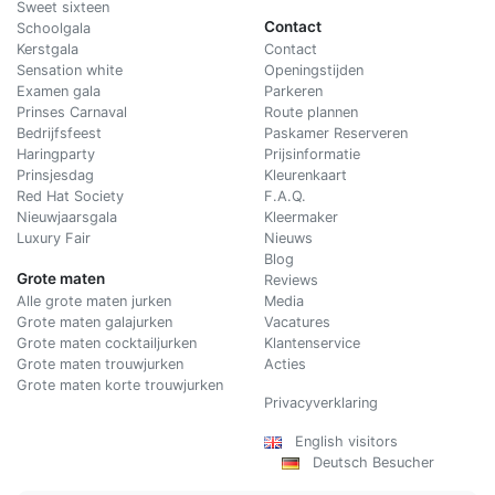
Sweet sixteen
Contact
Schoolgala
Kerstgala
C
ontact
Sensation white
Openingstijden
Examen gala
Parkeren
Prinses Carnaval
Route plannen
Bedrijfsfeest
Paskamer Reserveren
Haringparty
Prijsinformatie
Prinsjesdag
Kleurenkaart
Red Hat Society
F.A.Q.
Nieuwjaarsgala
Kleermaker
Luxury Fair
Nieuws
Blog
Grote maten
Reviews
Alle grote maten jurken
Media
Grote maten galajurken
Vacatures
Grote maten cocktailjurken
Klantenservice
Grote maten trouwjurken
Acties
Grote maten korte trouwjurken
Privacyverklaring
English visitors
Deutsch Besucher