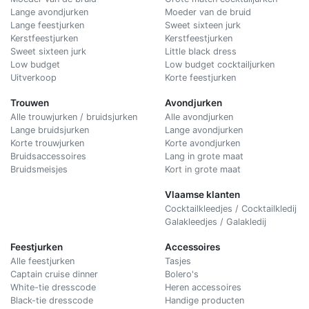
Lange avondjurken
Moeder van de bruid
Lange feestjurken
Sweet sixteen jurk
Kerstfeestjurken
Kerstfeestjurken
Sweet sixteen jurk
Little black dress
Low budget
Low budget cocktailjurken
Uitverkoop
Korte feestjurken
Trouwen
Avondjurken
Alle trouwjurken / bruidsjurken
Alle avondjurken
Lange bruidsjurken
Lange avondjurken
Korte trouwjurken
Korte avondjurken
Bruidsaccessoires
Lang in grote maat
Bruidsmeisjes
Kort in grote maat
Vlaamse klanten
Cocktailkleedjes / Cocktailkledij
Galakleedjes / Galakledij
Feestjurken
Accessoires
Alle feestjurken
Tasjes
Captain cruise dinner
Bolero's
White-tie dresscode
Heren accessoires
Black-tie dresscode
Handige producten