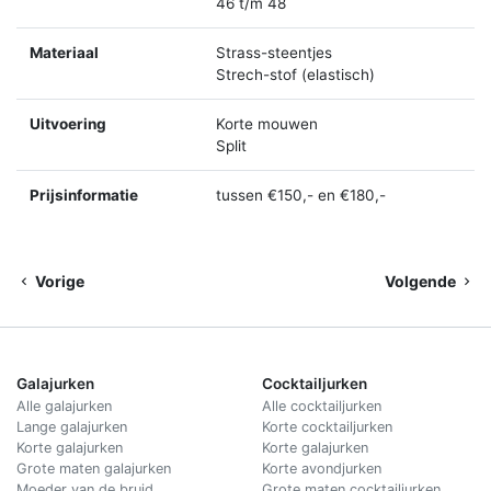
46 t/m 48
Materiaal
Strass-steentjes
Strech-stof (elastisch)
Uitvoering
Korte mouwen
Split
Prijsinformatie
tussen €150,- en €180,-
Vorige
Volgende
Galajurken
Cocktailjurken
Alle galajurken
Alle cocktailjurken
Lange galajurken
Korte cocktailjurken
Korte galajurken
Korte galajurken
Grote maten galajurken
Korte avondjurken
Moeder van de bruid
Grote maten cocktailjurken