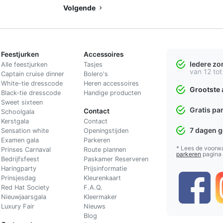
Volgende
Feestjurken
Accessoires
Iedere z
Alle feestjurken
Tasjes
van 12 tot
Captain cruise dinner
Bolero's
White-tie dresscode
Heren accessoires
Grootste 
Black-tie dresscode
Handige producten
Sweet sixteen
Gratis pa
Contact
Schoolgala
Kerstgala
C
ontact
7 dagen 
Sensation white
Openingstijden
Examen gala
Parkeren
* Lees de voorw
Prinses Carnaval
Route plannen
parkeren
pagina
Bedrijfsfeest
Paskamer Reserveren
Haringparty
Prijsinformatie
Prinsjesdag
Kleurenkaart
Red Hat Society
F.A.Q.
Nieuwjaarsgala
Kleermaker
Luxury Fair
Nieuws
Blog