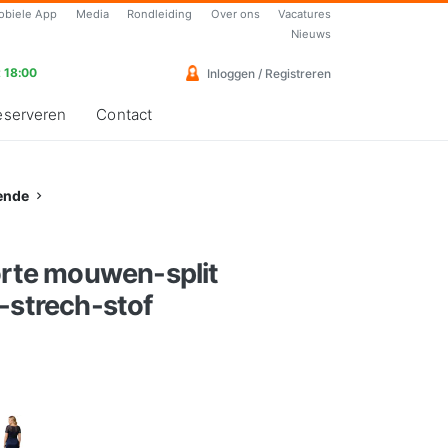
obiele App
Media
Rondleiding
Over ons
Vacatures
Nieuws
 18:00
Inloggen / Registreren
eserveren
Contact
ende
orte mouwen-split
-strech-stof