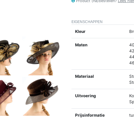
Product (na)bestellen?
Lees hie
EIGENSCHAPPEN
Kleur
Br
Maten
40
42
44
46
Materiaal
St
St
Uitvoering
Ko
Sp
Prijsinformatie
tu