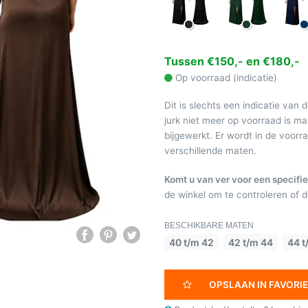
Tussen €150,- en €180,-
Op voorraad (indicatie)
Dit is slechts een indicatie van 
jurk niet meer op voorraad is 
bijgewerkt. Er wordt in de voor
verschillende maten.
Komt u van ver voor een specifie
de winkel om te controleren of de
BESCHIKBARE MATEN
40 t/m 42
42 t/m 44
44 t
OPSLAAN IN FAVORI