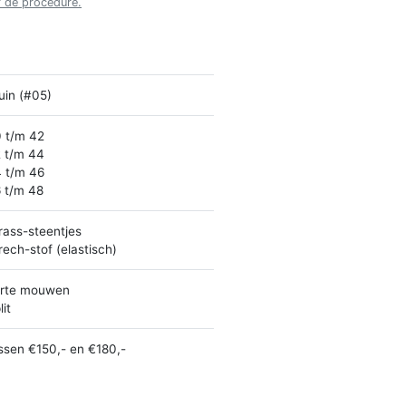
r de procedure.
uin (#05)
 t/m 42
 t/m 44
 t/m 46
 t/m 48
rass-steentjes
rech-stof (elastisch)
rte mouwen
lit
ssen €150,- en €180,-