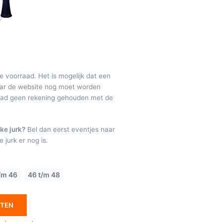
de voorraad. Het is mogelijk dat een
maar de website nog moet worden
raad geen rekening gehouden met de
ke jurk?
Bel dan eerst eventjes naar
 jurk er nog is.
/m 46
46 t/m 48
ETEN