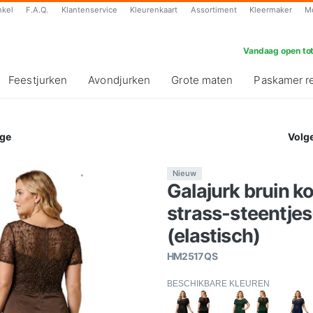
nkel
F.A.Q.
Klantenservice
Kleurenkaart
Assortiment
Kleermaker
M
Vandaag open tot
Feestjurken
Avondjurken
Grote maten
Paskamer r
ge
Volg
Nieuw
Galajurk bruin k
strass-steentjes
(elastisch)
HM2517 QS
BESCHIKBARE KLEUREN