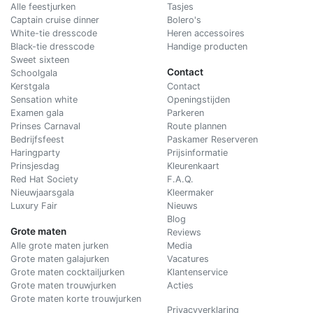
Alle feestjurken
Tasjes
Captain cruise dinner
Bolero's
White-tie dresscode
Heren accessoires
Black-tie dresscode
Handige producten
Sweet sixteen
Contact
Schoolgala
Kerstgala
C
ontact
Sensation white
Openingstijden
Examen gala
Parkeren
Prinses Carnaval
Route plannen
Bedrijfsfeest
Paskamer Reserveren
Haringparty
Prijsinformatie
Prinsjesdag
Kleurenkaart
Red Hat Society
F.A.Q.
Nieuwjaarsgala
Kleermaker
Luxury Fair
Nieuws
Blog
Grote maten
Reviews
Alle grote maten jurken
Media
Grote maten galajurken
Vacatures
Grote maten cocktailjurken
Klantenservice
Grote maten trouwjurken
Acties
Grote maten korte trouwjurken
Privacyverklaring