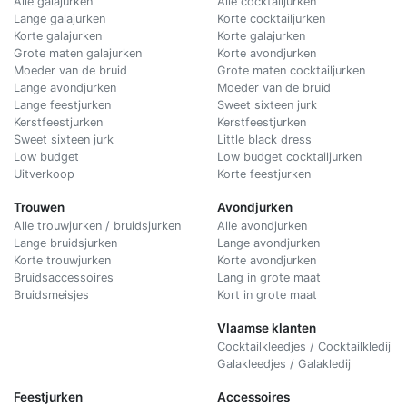
Alle galajurken
Alle cocktailjurken
Lange galajurken
Korte cocktailjurken
Korte galajurken
Korte galajurken
Grote maten galajurken
Korte avondjurken
Moeder van de bruid
Grote maten cocktailjurken
Lange avondjurken
Moeder van de bruid
Lange feestjurken
Sweet sixteen jurk
Kerstfeestjurken
Kerstfeestjurken
Sweet sixteen jurk
Little black dress
Low budget
Low budget cocktailjurken
Uitverkoop
Korte feestjurken
Trouwen
Avondjurken
Alle trouwjurken / bruidsjurken
Alle avondjurken
Lange bruidsjurken
Lange avondjurken
Korte trouwjurken
Korte avondjurken
Bruidsaccessoires
Lang in grote maat
Bruidsmeisjes
Kort in grote maat
Vlaamse klanten
Cocktailkleedjes / Cocktailkledij
Galakleedjes / Galakledij
Feestjurken
Accessoires