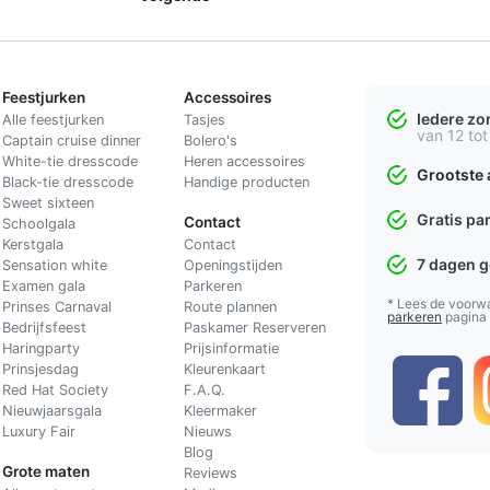
Feestjurken
Accessoires
Iedere z
Alle feestjurken
Tasjes
van 12 tot
Captain cruise dinner
Bolero's
White-tie dresscode
Heren accessoires
Grootste 
Black-tie dresscode
Handige producten
Sweet sixteen
Gratis pa
Contact
Schoolgala
Kerstgala
C
ontact
7 dagen 
Sensation white
Openingstijden
Examen gala
Parkeren
* Lees de voorw
Prinses Carnaval
Route plannen
parkeren
pagina
Bedrijfsfeest
Paskamer Reserveren
Haringparty
Prijsinformatie
Prinsjesdag
Kleurenkaart
Red Hat Society
F.A.Q.
Nieuwjaarsgala
Kleermaker
Luxury Fair
Nieuws
Blog
Grote maten
Reviews