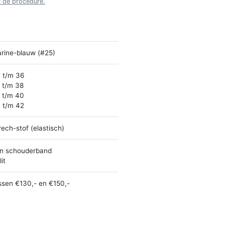
r de procedure.
rine-blauw (#25)
 t/m 36
 t/m 38
 t/m 40
 t/m 42
rech-stof (elastisch)
n schouderband
it
ssen €130,- en €150,-