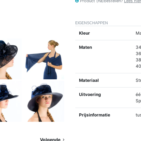
Product (na)bestellen?
Lees hie
EIGENSCHAPPEN
Kleur
Ma
Maten
34
36
38
40
Materiaal
St
Uitvoering
éé
Spl
Prijsinformatie
tu
Volgende