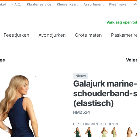
nkel
F.A.Q.
Klantenservice
Kleurenkaart
Assortiment
Kleermaker
M
Vandaag open tot
Feestjurken
Avondjurken
Grote maten
Paskamer r
ge
Volg
Nieuw
Galajurk marine
schouderband-sp
(elastisch)
HM2524
BESCHIKBARE KLEUREN