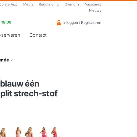
obiele App
Media
Rondleiding
Over ons
Vacatures
Nieuws
 18:00
Inloggen / Registreren
eserveren
Contact
ende
-blauw één
lit strech-stof