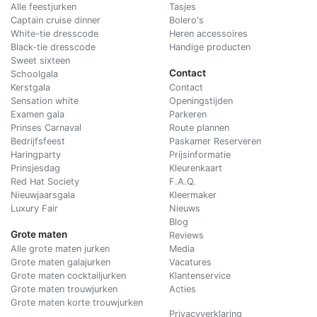
Alle feestjurken
Tasjes
Captain cruise dinner
Bolero's
White-tie dresscode
Heren accessoires
Black-tie dresscode
Handige producten
Sweet sixteen
Contact
Schoolgala
Kerstgala
C
ontact
Sensation white
Openingstijden
Examen gala
Parkeren
Prinses Carnaval
Route plannen
Bedrijfsfeest
Paskamer Reserveren
Haringparty
Prijsinformatie
Prinsjesdag
Kleurenkaart
Red Hat Society
F.A.Q.
Nieuwjaarsgala
Kleermaker
Luxury Fair
Nieuws
Blog
Grote maten
Reviews
Alle grote maten jurken
Media
Grote maten galajurken
Vacatures
Grote maten cocktailjurken
Klantenservice
Grote maten trouwjurken
Acties
Grote maten korte trouwjurken
Privacyverklaring