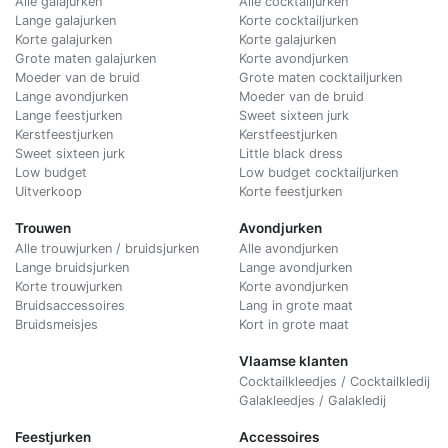
Alle galajurken
Alle cocktailjurken
Lange galajurken
Korte cocktailjurken
Korte galajurken
Korte galajurken
Grote maten galajurken
Korte avondjurken
Moeder van de bruid
Grote maten cocktailjurken
Lange avondjurken
Moeder van de bruid
Lange feestjurken
Sweet sixteen jurk
Kerstfeestjurken
Kerstfeestjurken
Sweet sixteen jurk
Little black dress
Low budget
Low budget cocktailjurken
Uitverkoop
Korte feestjurken
Trouwen
Avondjurken
Alle trouwjurken / bruidsjurken
Alle avondjurken
Lange bruidsjurken
Lange avondjurken
Korte trouwjurken
Korte avondjurken
Bruidsaccessoires
Lang in grote maat
Bruidsmeisjes
Kort in grote maat
Vlaamse klanten
Cocktailkleedjes / Cocktailkledij
Galakleedjes / Galakledij
Feestjurken
Accessoires